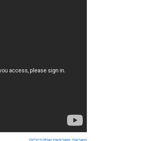
שאראס
שארונאס יאסיקביצ'יוס