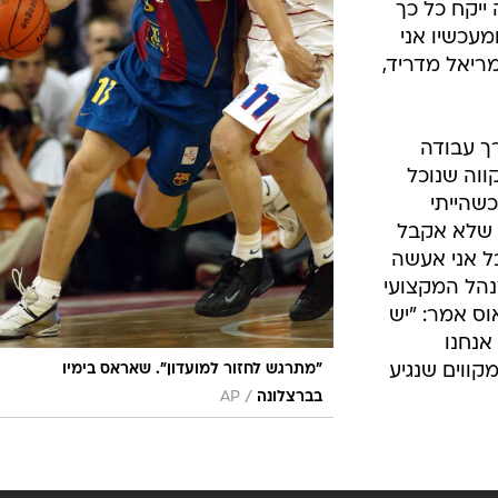
 ייקח כל כך
עכשיו אני
ריאל מדריד,
ך עבודה
קווה שנוכל
שהייתי
 שלא אקבל
ל אני אעשה
נהל המקצועי
וס אמר: "יש
אנחנו
קווים שנגיע
"מתרגש לחזור למועדון". שאראס בימיו
/
בברצלונה
AP