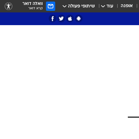
וואלה דואר
אופנה
עוד
שיתופי פעולה
קרא דואר
ציון 3
דאבל דריבל
י