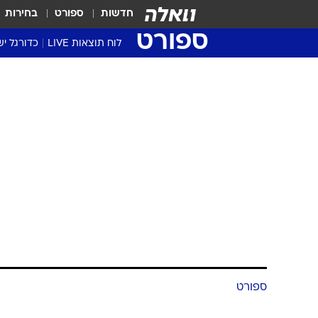
חדשות
ספורט
בחירות
ספורט
לוח תוצאות LIVE
כדורגל יש
ליגת העל Winner
סטט' ליגת
גביע המדי
גביע הטוט
שגרירים
נבחרות י
ליגה לאומ
ליגה א'
ספורט