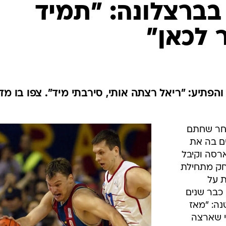
ענפים נוספים
בברצלונה: "תמיד
לוח שידורים
 לכאן"
החידה של ספור
ארכיון מדורים
כתבו לנו
רכז קיבל את הגופיה מספר 13 והפתיע: "ריאל רצתה אותי, סירבתי מיד". צפו בו 
 לאחר שחתם
ים בה את
ארסה וקיבל
 הוא משחק מתחילת
ת על
כבר שנים
נה: "מאז
ה ב-2003, ידעתי שארצה