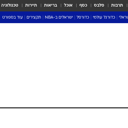
תרבות
סלבס
כסף
אוכל
בריאות
תיירות
טכנולוגיה
ראלי
כדורגל עולמי
כדורסל
ישראלים ב-NBA
תקצירים
עוד בספורט
ליגה אנגלית
ליגת העל
דני אבדיה
מונדיאל 2026
 העל
ליגה ספרדית
דאבל דריבל
NBA
נה
ליגה איטלקית
יורוליג וכדורסל אירופי
טבלאות
ו
ליגה גרמנית
ליגה לאומית
פודקאסטים
ליגה צרפתית
נבחרות ישראל בכדורסל
מסכמים מחזור
שראל
ליגת האלופות
כדורסל נשים
אבא של שבת
ית
הליגה האירופית
מעל הטבעת
דרום אמריקה
סערה בממלכה
טניס
טראש טוק
ספורט אמריקא
פוקר