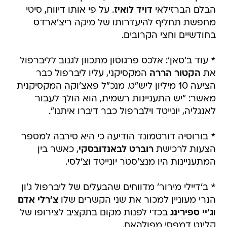
הבלם הברזילאי
דויד לואיז
. על פי אותו דיווח, סיטי
מחפשת תחליף להיעדרותו של מיקה ריצ'ארדס
בחודשיים וחצי הקרובים.
* עוד ב'סאן': אלכס פרגוסון מתכוון לגנוב לליברפול
את
הקטור הררה
המקסיקני, עליו ליברפול כבר
הציעה 10 מיליון ליש"ט. מנכ"ל פאצ'וקה המקסיקנית
מאשר: "יש התעניינות רשמית, הוא הולך לעבור
לאנגליה, יונייטד וילברפול כבר דיברו איתנו".
* בורוסיה דורטמונד הודיעה כי היא סירבה למספר
הצעות לרכישת
רוברט לבאנדובסקי
, כאשר בין
המתעניינות היו מנצ'סטר יונייטד וצ'לסי.
* ב'דיילי מירור' מדווחים שהבעלים של ליברפול ג'ון
הנרי מעוניין למכור את שני הקשרים שלו
צ'רלי אדם
ו
ג'יי ספירינג
בכדי לפנות מקום בתקציב לצירופו של
קלינט דמפסי מפולהאם.