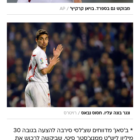
/
מבוקש גם בספרד. בויאן קרקיץ'
AP
/
ונגר בונה עליו. חסוס נבאס
רויטרס
* ב'סאן' מדווחים שצ'לסי סירבה להצעה בגובה 30
מיליון ליש"ט ממנצ'סטר סיטי, שביקשה לרכוש את