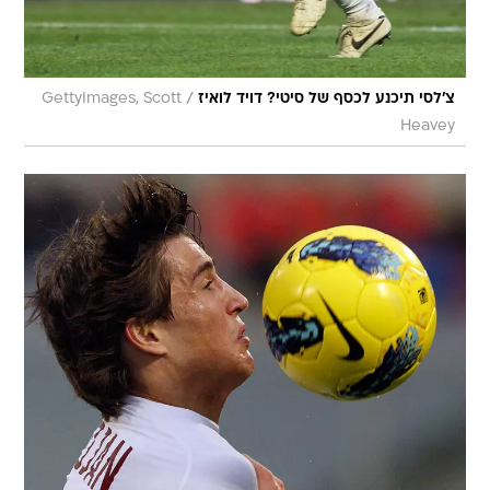
/
צ'לסי תיכנע לכסף של סיטי? דויד לואיז
GettyImages, Scott
Heavey