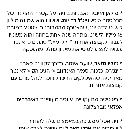
* מילאן ואינטר נאבקות ביניהן על קשרה ההולנדי של
מנצ'סטר סיטי,
נייג'ל דה יונג
, ששוויו הוא שמונה מיליון
ליש"ט. לדה יונג, שהצטרף מהמבורג ב-2009 תמורת
18 מיליון ליש"ט, נותרה שנה אחת בחוזה והוא מעוניין
לעבור לקבוצה אחרת. "דיילי מייל" טוענים כי אינטר
עשויה להציע לסיטי את מייקון כחלק מהעסקה.
*
ז'וליו סזאר
, שוער אינטר, בדרך לקווינס פארק
ריינג'רס. כזכור, סמיר האנדנוביץ' הגיע הקיץ לאינטר
מאודינזה, שהאיטלקים הרשו לשוער לנהל מו"מ עם
קבוצות אחרות.
* באיטליה מתעקשים: אינטר מעוניינת ב
איברהים
אפלאי
מברצלונה.
* ניוקאסל ממשיכה במאמצים שלה להחזיר
לשורותיה את
אנדי קארול
ומעוניינת לצרף אותו