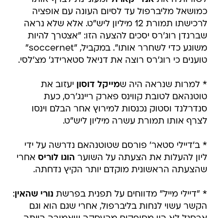
כמושאל מליברפול עד לסיום העונה עם אופציה
לרכישתו תמורת 12 מיליון ליש"ט. אלא שלא נראה
שברנדן רוג'רס יסכים להצעה הזו: "אצטרך להיות
משוגע כדי לשחרר אותו". במקביל, "soccernet"
טוענים כי רוג'רס רוצה את דניאל סטארידג' מצ'לסי.
* למרות שנראה היה ש
מייקל דוסון
יעזוב את
טוטנהאם לטובת קווינס פארק ריינג'רס, כעת
סנדרלנד וסטוק נכנסות למירוץ אחר הבלם וינסו
לצרף אותו תמורת עשרה מיליון ליש"ט.
* ב'דיילי סטאר' פורסם שטוטנהאם נדרשה על ידי
ליון להעלות את הצעתה על השוער
הוגו לוריס
אחרי
שהצעתה הראשונית מוקדם יותר הקיץ נדחתה.
* "דיילי מייל" מדווחים על תפנית בפרשת
נורי שהאין
:
הקשר עשוי לנחות בליברפול, אחרי שגם הוא וגם