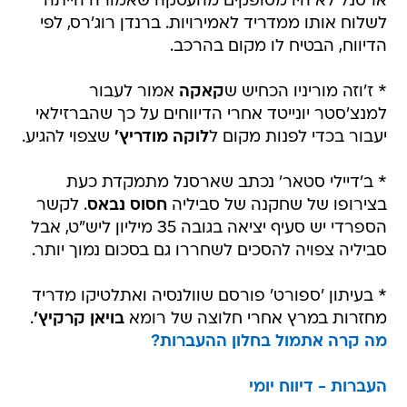
ארסנל לא היו מסופקים מהעסקה שאמורה הייתה
לשלוח אותו ממדריד לאמירויות. ברנדן רוג'רס, לפי
הדיווח, הבטיח לו מקום בהרכב.
* ז'וזה מוריניו הכחיש ש
קאקה
אמור לעבור
למנצ'סטר יונייטד אחרי הדיווחים על כך שהברזילאי
יעבור בכדי לפנות מקום ל
לוקה מודריץ'
שצפוי להגיע.
* ב'דיילי סטאר' נכתב שארסנל מתמקדת כעת
בצירופו של שחקנה של סביליה
חסוס נבאס
. לקשר
הספרדי יש סעיף יציאה בגובה 35 מיליון ליש"ט, אבל
סביליה צפויה להסכים לשחררו גם בסכום נמוך יותר.
* בעיתון 'ספורט' פורסם שוולנסיה ואתלטיקו מדריד
מחזרות במרץ אחרי חלוצה של רומא
בויאן קרקיץ'
.
מה קרה אתמול בחלון ההעברות?
העברות - דיווח יומי