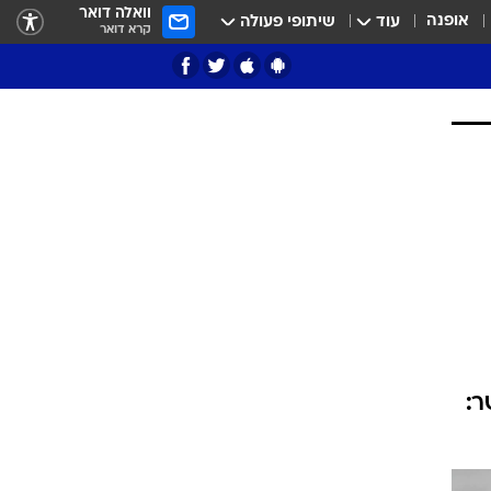
וואלה דואר
אופנה
עוד
שיתופי פעולה
קרא דואר
ציון 3
דאבל דריבל
י