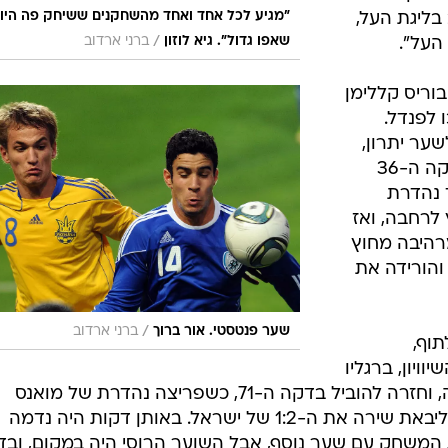
 על המגרש.
 גאה
באיך
אחד
ל, כי הם
יכים את הקו
חק כדורגל
צה להגיד
חקו היום
 בליגת העל,
"מגיע לכל אחד ואחד מהשחקנים ששיחק פה היו
/
העל".
שאפו גדול". גיא לוזון
ברני ארדוב
וריס קללימן
קה ה-20 אף זכו לפנדל.
ער יתרון,
אך קליימן הדף את הבעיטה שלו. בדקה ה-36
 נהדרת
לרחבה, ואז