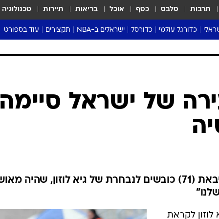
תרבות
סלבס
כסף
אוכל
בריאות
תיירות
טכנולוגיה
ראלי
כדורגל עולמי
כדורסל
ישראלים ב-NBA
תקצירים
עוד בספורט
ליגה אנגלית
ליגת העל
דני אבדיה
מונדיאל 2026
 העל
ליגה ספרדית
דאבל דריבל
NBA
נה
ליגה איטלקית
יורוליג וכדורסל אירופי
טבלאות
ו
ליגה גרמנית
ליגה לאומית
פודקאסטים
ליגה צרפתית
נבחרות ישראל בכדורסל
מסכמים מחזור
שראל
ליגת האלופות
כדורסל נשים
אבא של שבת
ית
הליגה האירופית
מעל הטבעת
דרום אמריקה
סערה בממלכה
טניס
טראש טוק
ספורט אמריקא
רה של ישראל סיימה
פוקר