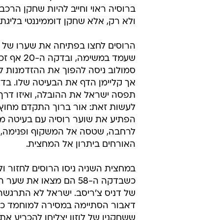
מאוד מאוד נהנתי ממה שראיתי היום
ברור שיש לנו מקום לשיפור, אבל אני
בהופעה שלנו, בצורת המשחק שלנו, 
שנראנו. אני חושב שמגיע לכל אחד ו
מהשחקנים ששיחק פה היום שאפו גדו
הוכיחו שיש על מי לסמוך. אנחנו ממש
שהתחלנו בו בתקופה האחרונה - לש
טוב וגם להביא תוצאות טובות. אני רו
שכל אחד ואחד משחקני הנבחרת ששי
ברוסיה ראוי וחייב להיות שחקן הרכב
ולא רק, אלא שחקן דוממיננטי בליגת 
הרוסים לחצו בפתיחה את שערו של ב
שעמד במשימה, ובד
סמולוב ניסה להפוך את ההזדמנות לש
תפסה ישראל את ההובלה, ואיזו דרך
לעשות זאת: אור ברוך התקדם מחוץ 