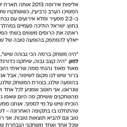
ב-2:2 עם רוסיה
רענן ברנובסקי
15.8.2012 / 19:11
"מאוד נהניתי, אני גאה בהופעה ש
ההכנות של הנבחרת הצעירה של גיא 
אליפות אירופה 2013 אותה ת
המשיכו הערב (רביעי), כששחקניו של ל
ב-2:2 מסעיר ומלא אירועים עם נב
בחוץ. ישראל הוליכה פעמיים במהלך
ראתה את הרוסים משווים בשתי הפעמי
ייאלץ להסתפק בהופעה טובה של שחק
"היה משחק ברמה הכי גבוהה שיש",
לוזון
. "היה קצב גבוה, שיחקנו כדורגל מ