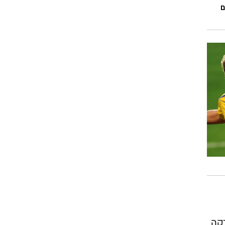
רוגבי וקריקט
גולף
ביליארד
תקצירים
ם