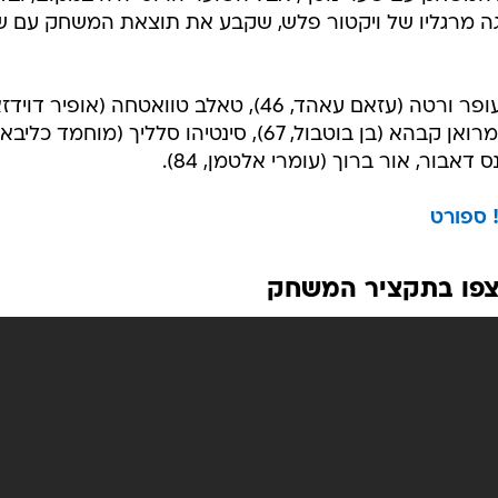
רהיבה מחוץ
והורידה את
/
שער פנטסטי. אור ברוך
ברני ארדוב
תוף,
השיוויון, ברגליו
של דניס צ'ריסב. ישראל לא התרגשה, וחזרה להוביל בדקה ה-71, כשפריצה נהדרת של מואנס
דאבור הסתיימה במסירה למוחמד כליבאת שירה את ה-1:2 של ישראל. באותן דקות היה נדמה
ת המשחק עם שער נוסף, אבל השוער הרוסי היה במקום, וב
ספגה מרגליו של ויקטור פלש, שקבע את תוצאת המשחק עם 
בוריס קליימן, עופר ורטה (עזאם עאהד, 46), טאלב טוואטחה (אופיר 
67), סארי פלאח, בן והבה, ניר ביטון, מרואן קבהא (בן בוטבול, 67), סינטיהו סלליך (מוחמד כ
 ספורט