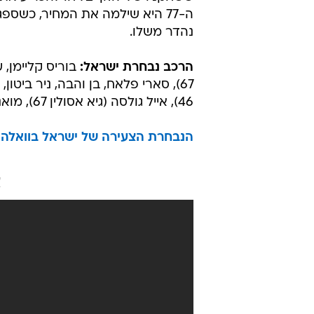
הפתיע את שוער רוסיה עם בעיטה מ
לרחבה, שטסה אל המשקוף ופנימה, 
האורחים ביתרון אל המחצית.
במחצית השניה ניסו הרוסים לחזור ול
כשבדקה ה-58 הם מצאו את שער 
ששחקניו של לוזון יצליחו להכריע א
ה-77 היא שילמה את המחיר, כש
נהדר משלו.
הרכב נבחרת ישראל:
46), אייל גולסה (גיא אסולין 67), מואנס דאבור, אור ברוך (עומרי אלטמן, 84).
הנבחרת הצעירה של ישראל בוואלה!