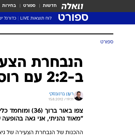
חדשות
ספורט
בחירות
ספורט
לוח תוצאות LIVE
כדורגל יש
ליגת העל Winner
סטט' ליגת
גביע המדי
גביע הטוט
שגרירים
נבחרות י
ליגה לאומ
ליגה א'
ספורט
הנבחרת הצעי