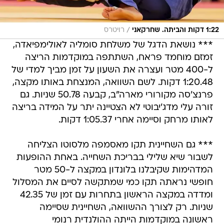
/
1:22 דקות והביתה. שחרקאני
רויטרס
*** נושאת הדגל של משלחת סומליה לאולימפיאדה,
זמזם מוחמד פראח, השתתפה במוקדמות הריצה
ל-400 מטר ועצרה את השעון על זמן מביך למדי של
1:20.48 דקות. לשם השוואה, המנצחת באותו מקצה,
פרנצ'סה מקורורי מארה"ב, קבעה 50.78 שניות. גם
זורה עלי מדג'יבוטי לא הצטיינה יתר על המידה בריצה
לאותו מרחק וסיימה אחרי 1:05.37 דקות.
*** גם השחיינית תקו מאסמפה מלסוטו הצליחה
לשבור שיא שלילי בבריכת השחייה. באחת ההופעות
המדהימות שקיבלנו בלונדון במקצה ל-50 מטר
חופשי נראתה תקו כמי שמתקשה לסיים את המסלול
ומדדה במקצה הראשון בתחרות עם זמן של 42.35
שניות. רק לצורך ההשוואה, השחיינית שסיימה
ראשונה במוקדמות הייתה ההולנדית רנומי