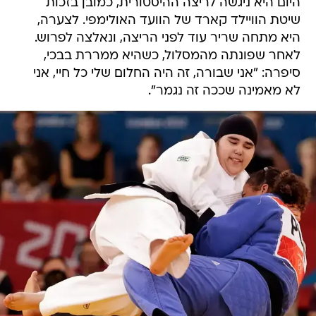
היום היא ניגשה לריצה ההיסטורית, כמובן בזכות
שיטת הוויילד קארד של הוועד האולימפי. לצערה,
היא מתחה שריר עוד לפני הריצה, ונאלצה לפרוש.
לאחר שפונתה מהמסלול, כשהיא ממררת בבכי,
סיפרה: "אני שבורה, זה היה החלום שלי כל חיי, אני
לא מאמינה שככה זה נגמר".