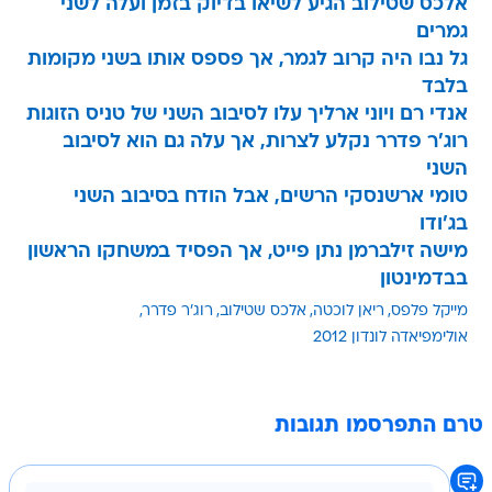
אלכס שטילוב הגיע לשיאו בדיוק בזמן ועלה לשני
גמרים
גל נבו היה קרוב לגמר, אך פספס אותו בשני מקומות
בלבד
אנדי רם ויוני ארליך עלו לסיבוב השני של טניס הזוגות
רוג'ר פדרר נקלע לצרות, אך עלה גם הוא לסיבוב
השני
טומי ארשנסקי הרשים, אבל הודח בסיבוב השני
בג'ודו
מישה זילברמן נתן פייט, אך הפסיד במשחקו הראשון
בבדמינטון
מייקל פלפס
ריאן לוכטה
אלכס שטילוב
רוג'ר פדרר
אולימפיאדה לונדון 2012
טרם התפרסמו תגובות