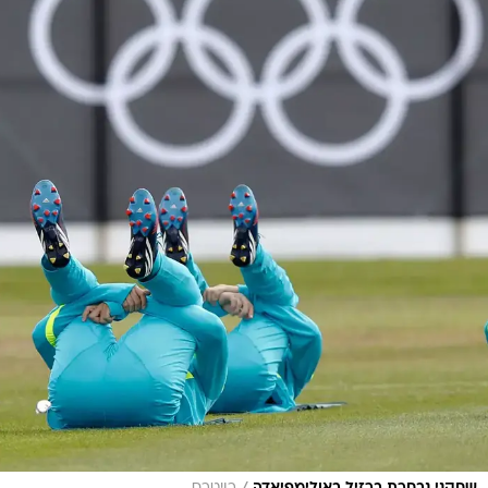
/
שחקני נבחרת ברזיל באולימפיאדה
רויטרס
תמונת היום