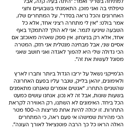
למתיחה בשריר ואמר: "היתה בעיה קלה, אבל
טיפלתי בה ואני מוכן. התאמנתי בשבועיים וחצי
האחרונים והכל נראה בסדר". על המתחרים שלו,
אמר בולט: "אין לי מתחרה רציני אחד, אלא כל
השבעה שיגיעו לגמר. אני לא הולך להתמקד באף
אחד, אלא רק בניצחון. אין ספק שאהיה מאוכזב אם
אסיים שני, אבל מבחינה מנטלית אני חזק. המטרה
הכי גדולה שלי היא להפוך לאגדה ואני חושב שאני
מסוגל לעשות את זה".
הג'מייקני נשאל על יריבו הגדול ביותר וחברו לארץ
ולאימונים, יוהאן בלייק, שגבר עליו בפעם האחרונה
שהשניים התחרו. "אנשים אומרים שאנחנו מתאמנים
בשעות שונות, אבל זה לא נכון. אנחנו עושים כמעט
הכל ביחד. האימונים לא השתנו, רק האווירה לקראת
התחרות. זו יכולה להיות אחת מריצות ה-100 מטר
הכי מהירות שמישהו אי פעם ראה, כי המתחרים
האלה הראו כל כך הרבה פוטנציאל לאורך העונה".