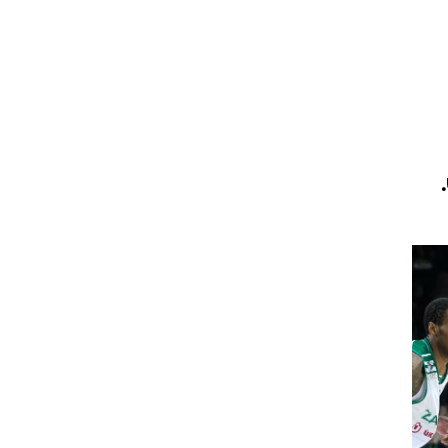
ט1
מחוץ לקווים
4-4-2
משרד החוץ
רץ על הקווים
ספורט בחקירה
סוגרים שנה
מונדיאל 2014
בראש ובראשונה
אליפות אפריקה 2015
יורו צעירות 2013
לונדון 2012
יורו 2012