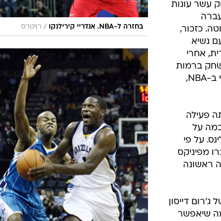
לנקו בן ה-31, ששיחק עשר עונות
עברה
/
בחזרה ל-NBA. אנדריי קירילנקו
רויטרס
ה. כזכור,
עם נשיא
ת, אחרי
לשחק ברמות
הכי גבוהות. אמשיך את הקריירה שלי ב-NBA,
ה פעילה
כמה על
נס. על פי
רו מפיניקס
ירה ראשונה
ג'רום דייסון
 מה שיאפשר