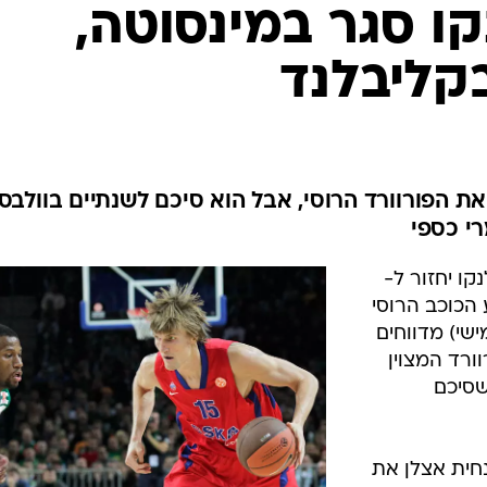
ענפים נוספים
קו סגר במינסוטה,
לוח שידורים
בקליבלנד
החידה של ספור
ארכיון מדורים
כתבו לנו
 את הפורוורד הרוסי, אבל הוא סיכם לשנתיים בוולבס.
י כספי
ו יחזור ל-
ע הכוכב הרוסי
שי) מדווחים
רד המצוין
שסיכם
הנחית אצלן את