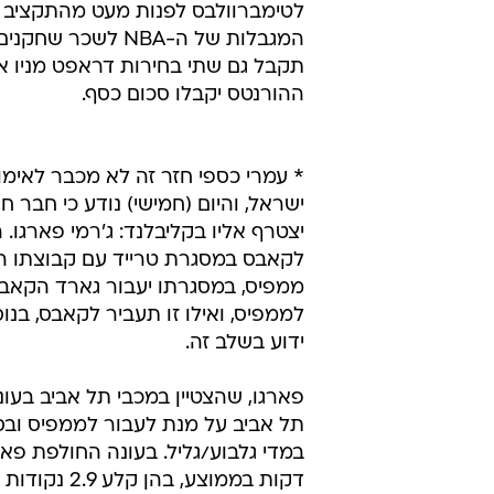
לטימברוולבס לפנות מעט מהתקציב ע
המגבלות של ה-NBA לשכר 
תקבל גם שתי בחירות דראפט מניו או
ההורנטס יקבלו סכום כסף.
* עמרי כספי חזר זה לא מכבר לאימו
ישראל, והיום (חמישי) נודע כי חבר ח
יצטרף אליו בקליבלנד: ג'רמי פארגו. 
לקאבס במסגרת טרייד עם קבוצתו 
ממפיס, במסגרתו יעבור גארד הקאבס ד
ידוע בשלב זה.
תל אביב על מנת לעבור לממפיס ובסופ
דקות בממוצע, בהן קלע 2.9 נקודות ו-1.3 אסיסטים.