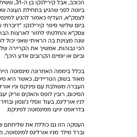
הכוכב, אבל קירי
ביוטה לפני שהגיע בתחילת העונה ש
לצסק"א, העדיף כאמור להגיע למינסוט
ביום שלישי סיפר קירילנקו: "דיברתי 
צסק"א והחלטתי לחזור לארצות הברי
שנה מצוינת בה הראיתי שאני יכול 
וביום או יומיים הקרובים אדע היכן".
בכלל ביממה האחרונה מינסוטה היית
מאוד בשוק הטריידים, כאשר היא סי
העברה משולבת עם פיניקס וניו אורלי
הסיכום, רובין לופס והאקים ווריק יעב
לניו אורלינס, בעוד ווסלי ג'ונסון ובח
בדראפט יגיעו ממינסוטה לפיניקס.
העסקה הזו גם כוללת את שליחתם של 
וברד מילר מניו אורלינס למינסוטה,