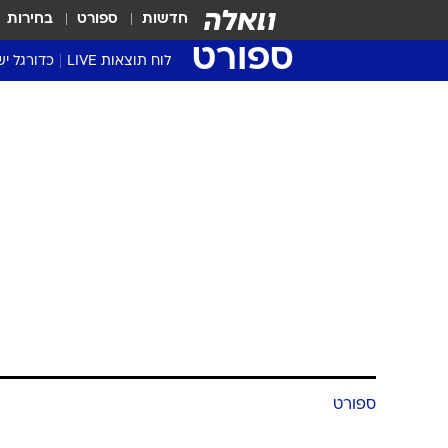
חדשות
ספורט
בחירות
ספורט
לוח תוצאות LIVE
כדורגל יש
ליגת העל Winner
סטט' ליגת
גביע המדי
גביע הטוט
שגרירים
נבחרות י
ליגה לאומ
ליגה א'
ספורט