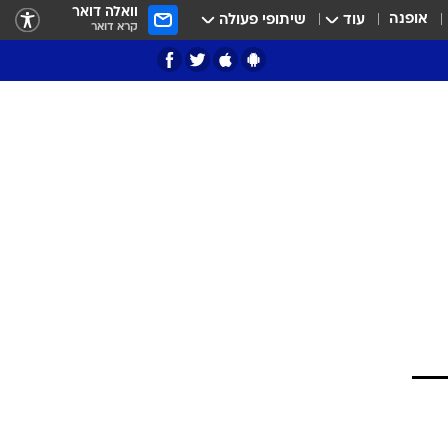
וואלה דואר
אופנה
עוד
שיתופי פעולה
קרא דואר
ציון 3
דאבל דריבל
י