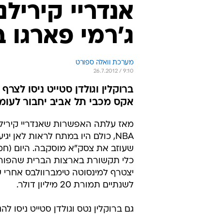
אנדריי קירילנ
ג'רמי פארגו 
מערכת וואלה ספורט
26.7.2012 / 9:10
ברוקלין וגולדן סטייט ניסו לצרף
אקס מכבי תל אביב יחבור לעומר
מאז עלתה האפשרות שאנדריי קירילנק
NBA, כולם היו במתח לראות לאן יגי
שעוזב את צסק"א מוסקבה. היום (חמי
כלי תקשורת בארצות הברית שהפורוו
יצטרף למינסוטה טימברוולבס אחרי 
לשנתיים תמורת 20 מיליון דולר.
גם ברוקלין נטס וגולדן סטייט ניסו ל