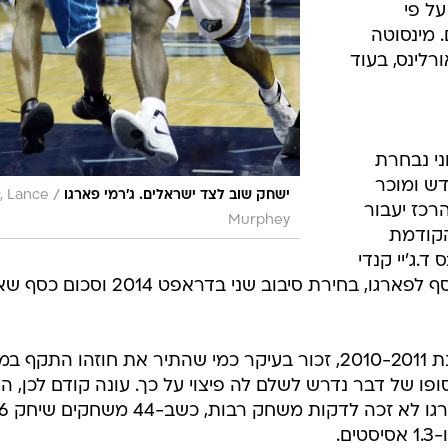
ל פי
שחקנים. מינסוטה
רלינס, בעוד
ני נבחרת
דש ומוכר
/
ישחק שוב לצד ישראלים. ג'רמי פארגו
, Lance
הרכז יעבור
Murphey
הקודמת
.ג'יי קנדי
לממפיס, ואילו זו תעביר לקאבס, בנוסף לפארגו, בחירת סיבוב שני בדראפט 2014 ו
פארגו, שהצטיין במכבי תל אביב בעונת 2010-2011, זכור בעיקר כמי שהתיר את חוזהו התקף
ו של דבר נדרש לשלם לה פיצוי על כך. עונה קודם לכן, הצט
במדי גלבוע/גליל. בעונה החולפת 