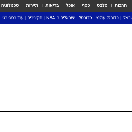
תרבות
סלבס
כסף
אוכל
בריאות
תיירות
טכנולוגיה
ראלי
כדורגל עולמי
כדורסל
ישראלים ב-NBA
תקצירים
עוד בספורט
ליגה אנגלית
ליגת העל
דני אבדיה
מונדיאל 2026
 העל
ליגה ספרדית
דאבל דריבל
NBA
נה
ליגה איטלקית
יורוליג וכדורסל אירופי
טבלאות
ו
ליגה גרמנית
ליגה לאומית
פודקאסטים
ליגה צרפתית
נבחרות ישראל בכדורסל
מסכמים מחזור
שראל
ליגת האלופות
כדורסל נשים
אבא של שבת
ית
הליגה האירופית
מעל הטבעת
דרום אמריקה
סערה בממלכה
טניס
טראש טוק
ספורט אמריקא
פוקר