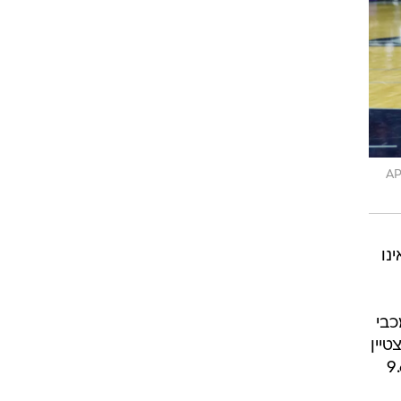
AP
סכום כסף שאינו
 במכבי
יין
פארגו לא זכה לדקות משחק רבות, כשב-44 משחקים שיחק 9.6