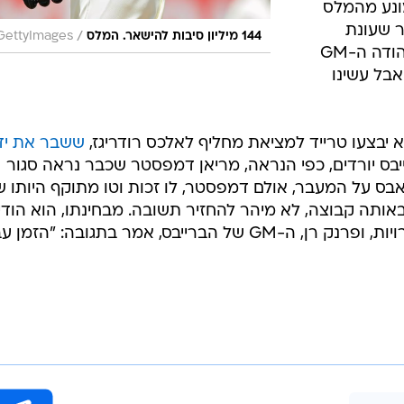
ונע מהמלס
 שעונת
/
144 מיליון סיבות להישאר. המלס
GettyImages
2012 תסתיים. "זה היה מו"מ ארוך", הודה ה-GM
אבל עשינו
י לא יבצעו טרייד למציאת מחליף לאלכס רודריגז,
ששבר את יד
בס יורדים, כפי הנראה, מריאן דמפסטר שכבר נראה סגור
בס על המעבר, אולם דמפסטר, לו זכות וטו מתוקף היותו 
ותה קבוצה, לא מיהר להחזיר תשובה. מבחינתו, הוא הודיע
הוא רוצה להמשיך לבחון את האפשרויות, ופרנק רן, ה-GM של הברייבס, אמר בתגובה: "הזמ