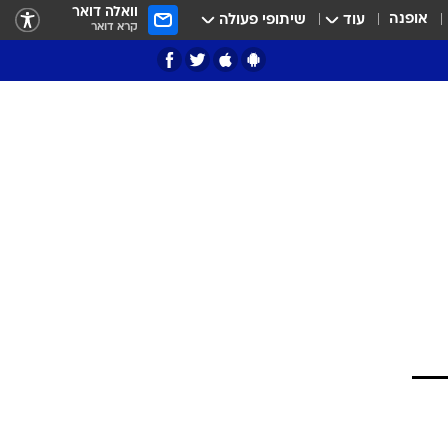
וואלה דואר
אופנה
עוד
שיתופי פעולה
קרא דואר
ציון 3
דאבל דריבל
י