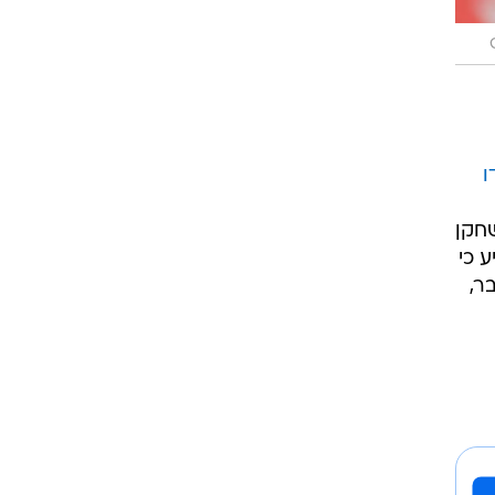
רוגבי וקריקט
גולף
ביליארד
תקצירים
ו
שחקן
 כי
ן עבר,