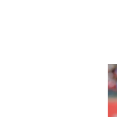
ט1
מחוץ לקווים
4-4-2
משרד החוץ
רץ על הקווים
ספורט בחקירה
סוגרים שנה
מונדיאל 2014
בראש ובראשונה
אליפות אפריקה 2015
יורו צעירות 2013
לונדון 2012
יורו 2012