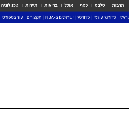
תרבות
סלבס
כסף
אוכל
בריאות
תיירות
טכנולוגיה
ראלי
כדורגל עולמי
כדורסל
ישראלים ב-NBA
תקצירים
עוד בספורט
ליגה אנגלית
ליגת העל
דני אבדיה
מונדיאל 2026
 העל
ליגה ספרדית
דאבל דריבל
NBA
נה
ליגה איטלקית
יורוליג וכדורסל אירופי
טבלאות
ו
ליגה גרמנית
ליגה לאומית
פודקאסטים
ליגה צרפתית
נבחרות ישראל בכדורסל
מסכמים מחזור
שראל
ליגת האלופות
כדורסל נשים
אבא של שבת
ית
הליגה האירופית
מעל הטבעת
דרום אמריקה
סערה בממלכה
טניס
טראש טוק
ספורט אמריקא
פוקר