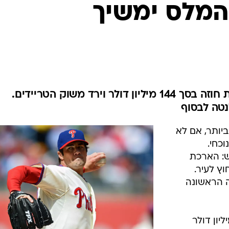
ענפים נוספים
 המלס ימשיך
לוח שידורים
החידה של ספור
ארכיון מדורים
כתבו לנו
המגיש המבוקש חתם על הארכת חוזה בסך 144 מיליון דולר וירד משוק הטריידים.
טה לבסוף
יותר, אם לא
כחי.
ש: הארכת
ץ לעיר.
ה הראשונה
זה עלה להם ביוקר - 144 מיליון דולר