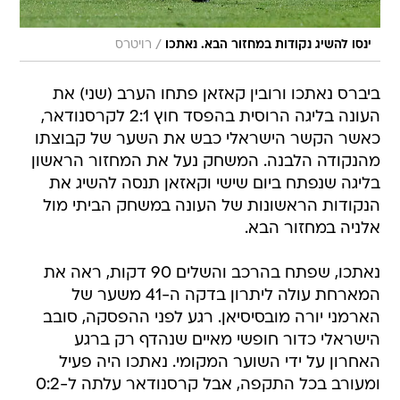
/
ינסו להשיג נקודות במחזור הבא. נאתכו
רויטרס
ביברס נאתכו ורובין קאזאן פתחו הערב (שני) את
העונה בליגה הרוסית בהפסד חוץ 2:1 לקרסנודאר,
כאשר הקשר הישראלי כבש את השער של קבוצתו
מהנקודה הלבנה. המשחק נעל את המחזור הראשון
בליגה שנפתח ביום שישי וקאזאן תנסה להשיג את
הנקודות הראשונות של העונה במשחק הביתי מול
אלניה במחזור הבא.
נאתכו, שפתח בהרכב והשלים 90 דקות, ראה את
המארחת עולה ליתרון בדקה ה-41 משער של
הארמני יורה מובסיסיאן. רגע לפני ההפסקה, סובב
הישראלי כדור חופשי מאיים שנהדף רק ברגע
האחרון על ידי השוער המקומי. נאתכו היה פעיל
ומעורב בכל התקפה, אבל קרסנודאר עלתה ל-0:2