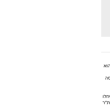
רוגבי וקריקט
גולף
ביליארד
תקצירים
וא
סה
חלו
ת"ר