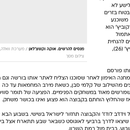
לישע לא
טוח בזרים
 משוכנע
וביץ' הוא
אתמול
ים להנחית
את הקשר הסרבי ברניסלאב יובאנוביץ' (26),
/
מנסים להרשים. אוקה וקשצ'לאן
מערכת וואלה,
צילום מסך
ותו פורסם
מחנה האימון לאחר שסוכנו הצליח לאתר אותו בורשה וגם ה
וצים מהשילוב של קלמי סבן, כשאת מירב המחמאות עד כה
שמרשים מאוד במשחקים הפנימיים. הפציעה של תומר סווי
אז שהחלוץ הוחתם בקבוצה הוא פצוע ואינו בכושר משחק.
וידז'ב לודז' והקבוצה תחזור לישראל בשישי. בשבוע הבא י
 שיצאו לדרך ברביעי לאוגוסט כשבאר שבע תתארח אצל בי
בוע, בבית מול רמת השרון.