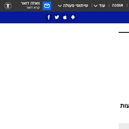
וואלה דואר
אופנה
עוד
שיתופי פעולה
קרא דואר
ציון 3
דאבל דריבל
עות
י