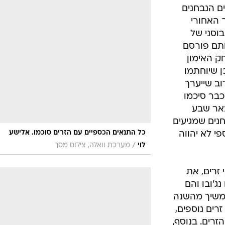
ענפים נוספים
שחקנים הנבחנים
לוח שידורים
 האחורי
וסני של
החידה של ספור
תם פורסם
ארכיון מדורים
ק האימון
כתבו לנו
ניקוסיה (0:0) וייתכן שיוחתמו
ב שייערך
כבר סיכמו
אר שבע
נים שמגיעים
כל התנאים הכספיים עם הזרים סוכמו. אלישע
פי לא יהווה
/
לוי
מערכת וואלה, צילום מסך
זרים, את
ג'ובו והם
משיך מהשנה
רים נוספים,
רים. בנוסף,