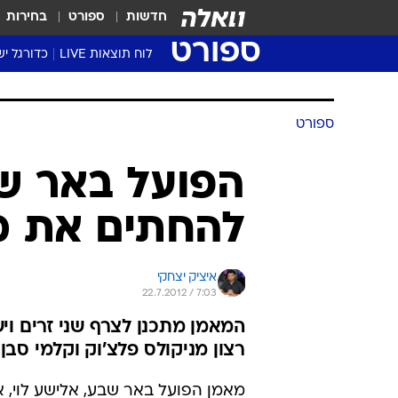
חדשות
ספורט
בחירות
ספורט
לוח תוצאות LIVE
כדורגל יש
ליגת העל Winner
סטט' ליגת
ספורט
גביע המדי
גביע הטוט
הפועל באר שב
שגרירים
להחתים את מ
נבחרות י
ליגה לאומ
ליגה א'
איציק יצחקי
22.7.2012 / 7:03
המאמן מתכנן לצרף שני זרים וי
רצון מניקולס פלצ'וק וקלמי סבן
מאמן הפועל באר שבע, אלישע לוי, 