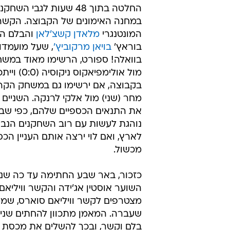
החלטה בתוך 48 שעות לגבי ה
במחנה האימונים של הקבוצה. הקשר
המונטנגרי
מלאדן קשצ'לאן
והבלם הב
בוראץ'
בויאן מרקוביץ'
, שעל מועמדו
בוואלה! ספורט, הרשימו מאוד במשח
מול אולימפיאקוס 
בקבוצה, אם ירשימו גם במשחק הקרו
מחר (שני) מול אלקי לרנקה. השניים 
את התנאים הכספיים שלהם, כפי שב
נוהגת לעשות עם רוב השחקנים הנבח
לארץ, ואם לוי ירצה אותם העניין הכס
מכשול.
כזכור, באר שבע החתימה עד כה שני 
השוער אוסטין אג'ידה והקשר וויליאם נ
מצטרפים לקשר וויליאם סוארס, שמ
שעברה. המאמן מתכוון להחתים שני ז
בלם וקשר, ובכך להשלים את מכסת הז