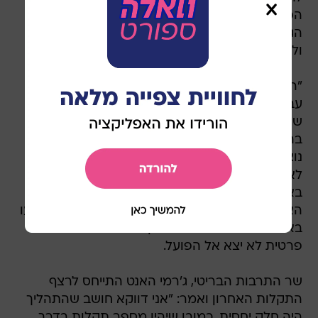
הפנסיה שלהם. הדבר צפוי לשתק לחלוטין את
הגעתם של עשרות אלפים לעיר הבירה האנגלית,
ולפגוע קשות באירועי הפתיחה.
"הם מתכננים שביתה באחד הימים הקריטיים ביותר
עבור אנשים שמגיעים למדינה לאולימפיאדה", אמר
שרת הפנים, תרזה מיי. "הם מסתכנים בפגיעה
בהנאה של אנשים שמגיעים לבריטניה, ואנחנו כמובן
נוציא צווי מניעה לשביתה הזו, בכדי שנוכל לאפשר
לאנשים כניסה חלקה למדינה ככל האפשר". מדובר
באירוע נוסף בשיבושים שחווה הועדה המארגנת של
האולימפיאדה, שנאלצה לקרוא לאלפי חיילים שיסייעו
באבטחה לאחר שמשא ומתן עם חברת אבטחה
פרטית לא יצא אל הפועל.
שר התרבות הבריטי, ג'רמי האנט התייחס לרצף
התקלות האחרון ואמר: "אני דווקא חושב שהתהליך
היה חלק יחסית. כמובן שיהיו מספר תקלות בדרך