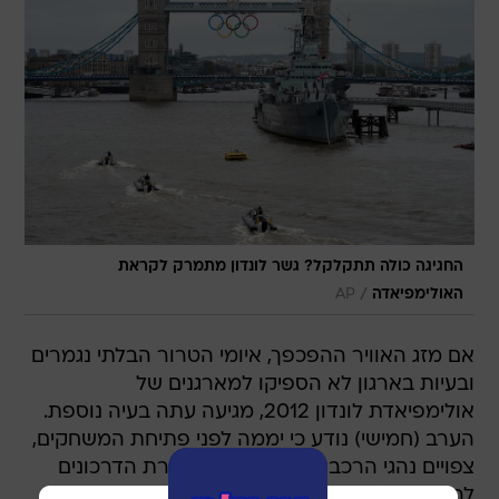
החגיגה כולה תתקלקל? גשר לונדון מתמרק לקראת
/
האולימפיאדה
AP
אם מזג האוויר ההפכפך, איומי הטרור הבלתי נגמרים
ובעיות בארגון לא הספיקו למארגנים של
אולימפיאדת לונדון 2012, מגיעה עתה בעיה נוספת.
הערב (חמישי) נודע כי יממה לפני פתיחת המשחקים,
צפויים נהגי הרכבות והפקידים בביקורת הדרכונים
להכריז על שביתה של יום אחד, כמחאה על תנאי