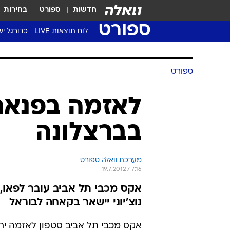
חדשות
ספורט
בחירות
ספורט
לוח תוצאות LIVE
כדורגל יש
ליגת העל Winner
סטט' ליגת
ספורט
גביע המדי
גביע הטוט
לאזמה בפנאתינ
שגרירים
בברצלונה
נבחרות י
ליגה לאומ
ליגה א'
מערכת וואלה ספורט
19.7.2012 / 7:16
אקס מכבי תל אביב עובר לפאו
נוצ'יוני יישאר בקאחה לבוראל
אקס מכבי תל אביב סטפון לאזמה יח