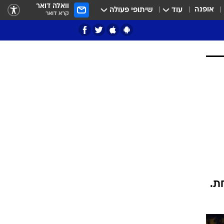
וואלה דואר
אופנה
עוד
שיתופי פעולה
קרא דואר
ציון 3
דאבל דריבל
ת.
י