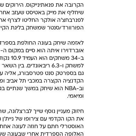
הקרובה את פנאתינייקוס. הירוקים ש
שיחליף את מייק באטיסט שעזב אחרי
לפנרבחצ'ה אולקר החליטו לצרף את
הפורוורד/סנטר שמשחק בליגת הקיץ 
לאזמה שיחק בעונה החולפת בספרד
ב-34 משחקים 
למשחק ו-6.3 ריבאונדים. בין 
גם בספרטק סנט פטרסבורג, אליה ע
הקדנציה הקצרה במכבי תל אביב ופר
וב-NBA הוא שיחק במשך שנתיים ב
ומיאמי.
חיזוק מעניין נוסף שייך לברצלונה, 
את הקו הקדמי עם צירופו של ניית'ן ג'
האוסטרלי חתם על חוזה לעונה אחת
האלופה הספרדית אחרי שבעונה שע