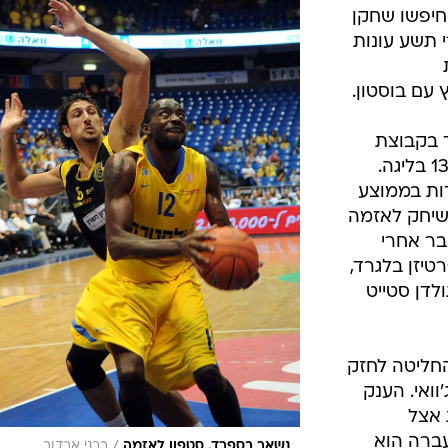
ענפים נוספים
חיפשו שחקן
לוח שידורים
 תשע עונות
החידה של ספור
עם בוסטון.
ארכיון מדורים
כתבו לנו
 בקבוצת
אוברדוירו איתה הוא סיים במקום ה-13 בליגה.
הוא העמיד 10.9 נקודות בממוצע
השאר שיחק לאזמה
בר אחרי
טיזן בלגרד,
גולדן סטייט
שהחליטה לחזק
וואי. הענק
 אצל
ברה הוא
/
נשאר בספרד. סטפון לאזמה
ברני ארדוב