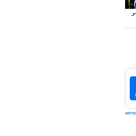
ג.
שימוש