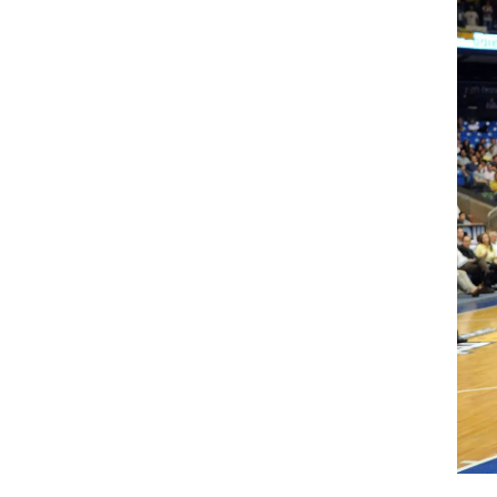
ט1
מחוץ לקווים
4-4-2
משרד החוץ
רץ על הקווים
ספורט בחקירה
סוגרים שנה
מונדיאל 2014
בראש ובראשונה
אליפות אפריקה 2015
יורו צעירות 2013
לונדון 2012
יורו 2012