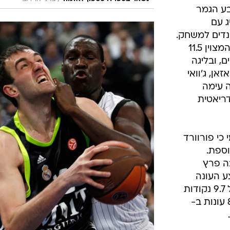
בע הגמר
יורוליג עם
 נקודות ו-4.3 ריבאונדים למשחק.
כמו כן, בליגת ה-VTB הוסיף הסנטר המצוין 11.5
נדים ב-16 משחקים, ובליגה
 לפני קאזאן, ג'וואי
ה עימה
ריאטית
כי פורוורד
וספת.
ריה, בה פרץ
נת ה-200 באמצע העונה
החולפת והעמיד במדיה ממוצעים של 9.7 נקודות
למשחק. נוצ'יוני שיחק בעבר במשך 8 עונות ב-