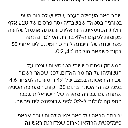
/
המשוכה הבאה תהיה קשה בהרבה. פאר
AP
שחר פאר העפילה הערב (שלישי) לסיבוב השני
בטורניר בסטאד שבשבדיה (סך פרסים של 220 אלף
דולר). הטניסאית הישראלית, שעלתה אתמול שלושה
מקומות למקום ה-47 בדירוג העולמי, נהנתה
מפרישתה של יריבתה לורדס דומינגס לינו אחרי 55
דקות כשפאר הוליכה 4:6, 0:2.
המשחק נפתח כששתי הטניסאיות שמרו על
הגשותיהן על החימר האדום, לפני שפאר רשמה
שבירה ראשונה במצב של 4:4 והמשיכה לניצחון 4:6
במערכה הראשונה בתום 38 דקות. המערכה השנייה
נפתחה עם שבירה מהירה של הישראלית שכבר
הספיקה לעלות ל-0:2 לפני שדומינגס לינו פרשה.
יריבתה הבאה של פאר צפויה להיות שרה אראני,
פיינליסטית הרולאן גארוס שמדורגת ראשונה