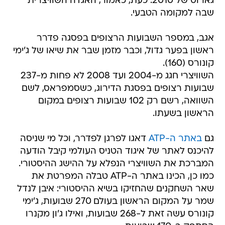
גארוס של 2010. כעת, כאמור, האגדה השוויצרית
שבה למקומה הטבעי.
אגב, במספר השבועות הרצופים בפסגה פדרר
ראשון בפער גדול, וכבר מזמן שבר את שיאו של ג'ימי
קונורס (160).
השוויצרי חגג מ-2004 ועד 2008 לא פחות מ-237
שבועות רצופים בפסגת הדירוג, כשסמפראס, לשם
השוואה, רשם רק 102 שבועות רצופים במקום
הראשון בשעתו.
גם
באתר ה-ATP
דאגו לפרגן לפדרר, וכל מי שניסה
להיכנס לאתר של איגוד הטניס העולמי קיבל הודעה
המברכת את השוויצרי הנפלא על ההישג ההיסטורי.
כמו כן, הכינו באתר ה-ATP טבלה המפרטת את
שאר השחקנים שהחזיקו בשיא ההיסטורי: איבן לנדל
שמר על המקום הראשון בעולם 270 שבועות, ג'ימי
קונורס עשה זאת ל-268 שבועות, ואילו ג'ון מקנרו