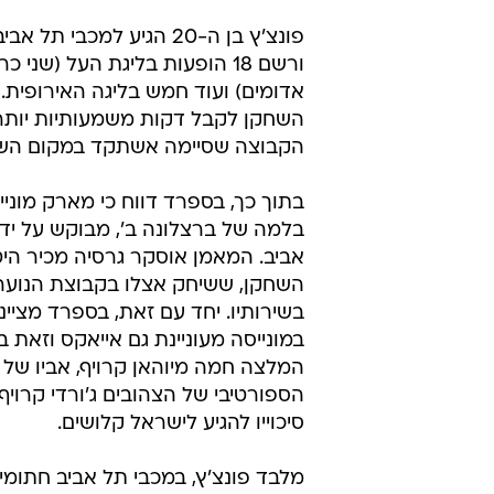
פונצ'ץ בן ה-20 הגיע למכבי ת
ורשם 18 הופעות בליגת העל (שני כ
אדומים) ועוד חמש בליגה האירופית. 
השחקן לקבל דקות משמעותיות יותר
הקבוצה שסיימה אשתקד במקום השבי
בלמה של ברצלונה ב', מבוקש על ידי
אביב. המאמן אוסקר גרסיה מכיר הי
השחקן, ששיחק אצלו בקבוצת הנוער ו
בשירותיו. יחד עם זאת, בספרד מצייני
במונייסה מעוניינת גם אייאקס וזאת 
המלצה חמה מיוהאן קרויף, אביו של
הספורטיבי של הצהובים ג'ורדי קרויף
סיכוייו להגיע לישראל קלושים.
מלבד פונצ'ץ, במכבי תל אביב חתומים