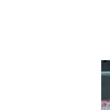
ט1
מחוץ לקווים
4-4-2
משרד החוץ
רץ על הקווים
ספורט בחקירה
סוגרים שנה
מונדיאל 2014
בראש ובראשונה
אליפות אפריקה 2015
יורו צעירות 2013
לונדון 2012
יורו 2012