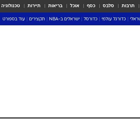
תרבות
סלבס
כסף
אוכל
בריאות
תיירות
טכנולוגיה
ראלי
כדורגל עולמי
כדורסל
ישראלים ב-NBA
תקצירים
עוד בספורט
ליגה אנגלית
ליגת העל
דני אבדיה
מונדיאל 2026
 העל
ליגה ספרדית
דאבל דריבל
NBA
נה
ליגה איטלקית
יורוליג וכדורסל אירופי
טבלאות
ו
ליגה גרמנית
ליגה לאומית
פודקאסטים
ליגה צרפתית
נבחרות ישראל בכדורסל
מסכמים מחזור
שראל
ליגת האלופות
כדורסל נשים
אבא של שבת
ית
הליגה האירופית
מעל הטבעת
דרום אמריקה
סערה בממלכה
טניס
טראש טוק
ספורט אמריקא
פוקר