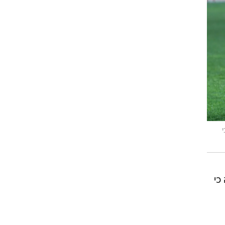
רוגבי וקריקט
גולף
ביליארד
תקצירים
י
כי