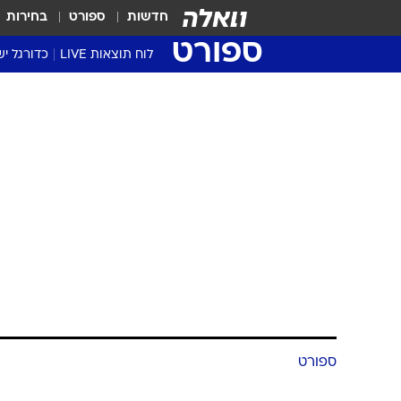
חדשות
ספורט
בחירות
ספורט
לוח תוצאות LIVE
כדורגל יש
ליגת העל Winner
סטט' ליגת
גביע המדי
גביע הטוט
שגרירים
נבחרות י
ליגה לאומ
ליגה א'
ספורט