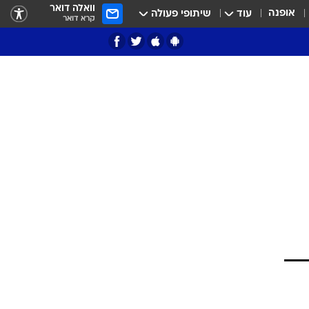
וואלה דואר
אופנה
עוד
שיתופי פעולה
קרא דואר
ציון 3
דאבל דריבל
י