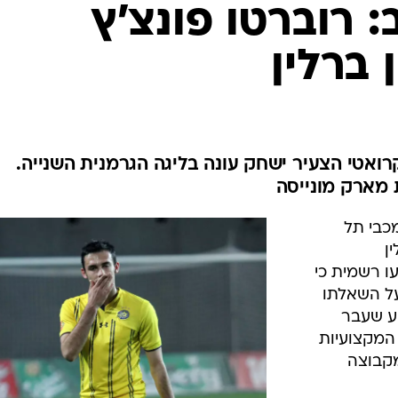
ענפים נוספים
: רוברטו פונצ'ץ
לוח שידורים
 ברלין
החידה של ספור
ארכיון מדורים
כתבו לנו
רואטי הצעיר ישחק עונה בליגה הגרמנית השנייה.
 מארק מונייסה
כבי תל
ן
ו רשמית כי
על השאלתו
ע שעבר
המקצועיות
מקבוצה