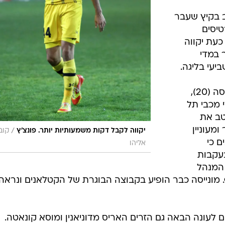
ל אביב בקיץ שעבר
רטיסים
כעת יקווה
 במדי
עי בליגה.
בתוך כך, בספרד דווח כי מארק מונייסה (20),
 מכבי תל
טב את
מעוניין
/
יקווה לקבל דקות משמעותיות יותר. פונצ'ץ
קוב
ם כי
אליהו
בעקבות
 המנהל
. מונייסה כבר הופיע בקבוצה הבוגרת של הקטלאנים ונראה 
 לעונה הבאה גם הזרים האריס מדוניאנין ומוסא קונאטה.