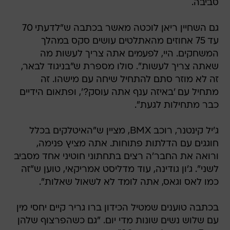
סביבה.
גם השחיין ריאן לוכטה מאשר בכתבה ש"לדעתי 70
עד 75 אחוזים מהאתלטים עושים סקס במהלך
המשחקים. היי, לפעמים אתה צריך לעשות מה
שאתה צריך לעשות". סולו מספרת ש"בניגוד לבאר,
זה לא מוזר סתם להתחיל שיחה עם מישהו. זה
מתחיל עם 'באיזה ענף אתה עוסק?', ופתאום הידיים
כבר מתחילות לגעת".
ג'יל קינטנר, רוכב BMX, מציין ש"האיטלקים בכלל
חוגגים עם הדלתות פתוחות. אתה מציץ פנימה,
ורואה את החבר'ה רצים בתחתוני חוטיני אחד מסביב
לשני". ג'ון גודינה, עוד מדליסט אמריקאי, טוען ש"זה
כמו לאס וגאס, אתה לומד לא לשאול שאלות".
בכתבה טוענים שמטיל הכידון ברו גריר קיים יחסי מין
עם שלוש נשים שונות מדי יום. "גם כשהפרצוף שלהן