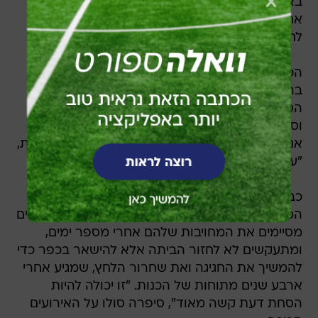
באיצטדיון", היא מספרת, "אחר כך, בשבע בבוקר,
אחרי לילה ללא שינה, הגענו ל'טודיי שואו' שיכורות
לחלוטין. אין צורך לומר, נראינו כמו גיהינום".
הכתבה של ESPN מגיעה אחרי ספר שאתלטית
בריטית פרסמה בעילום שם, שבו היא מספרת על
הסודות מהכפר האולימפי, שכוללים מין, מסיבות
וסמים. הופ סולו די מאשרת את הדברים. "ראיתי
אנשים מקיימים יחסי מין בחוץ, בפומבי", היא מספרת,
"על הדשא, בין הבניינים, אנשים משתגעים".
כבר שנים ארוכות ישנם לא מעט סיפורים על
המתרחש בכפר האולימפי. במקרים רבים, ספורטאים
מסיימים את המחויבות שלהם אחרי מספר ימים,
ומתעקשים לא לחזור הביתה אלא להישאר בכפר כדי
להמשיך את החגיגה ואת שחרור הלחץ, שמגיע אחרי
ארבע שנים מתוחות של הכנות. "זו יכולה להיות
הסחת דעת קשה מאוד", סיפרה סולו על האירועים