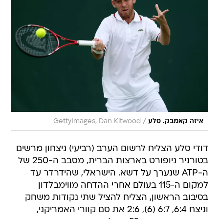
/
איזה קאמבק. סלע
GettyImages, Dan Kitwood
דודי סלע הצליח לרשום הערב (רביעי) ניצחון מרשים
בטורניר ניופורט בארצות הברית, מסבב ה-250 של
ה-ATP שנערך על דשא. הישראלי, שהידרדר עד
למקום ה-115 בעולם אחרי ההדחה מווימבלדון
בסיבוב הראשון, הצליח להציל שתי נקודות משחק
וניצח 6:4, 6:7 (6), 2:6 את סם קוורי האמריקני,