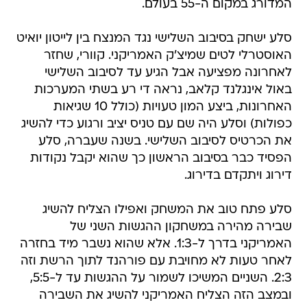
המדורג במקום ה-55 בעולם.
סלע ישחק בסיבוב השלישי נגד המנצח בין לייטון יואיט
האוסטרלי לטים שמיצ'ק האמריקני. קוורי, שחזר
לאחרונה מפציעה אבל הגיע עד לסיבוב השלישי
באול אינגלנד קלאב, נראה די רע בשתי המערכות
האחרונות, ביצע המון טעויות (כולל 10 שגיאות
כפולות) וסלע היה שם עם טניס יציב ורגוע כדי להשיג
את הכרטיס לסיבוב השלישי. בשנה שעברה, סלע
הפסיד כבר בסיבוב הראשון כך שהוא יקבל נקודות
דירוג ויתקדם בדירוג.
סלע פתח טוב את המשחק ואפילו הצליח להשיג
שבירה מהירה במשחקון ההגשות השני של
האמריקני בדרך ל-1:3. אלא שהוא נשבר מיד בחזרה
לאחר טעות לא מחויבת עם פורהנד לתוך הרשת וזה
2:3. השניים המשיכו לשמור על ההגשות עד ל-5:5,
ובמצב הזה הצליח האמריקני להשיג את השבירה