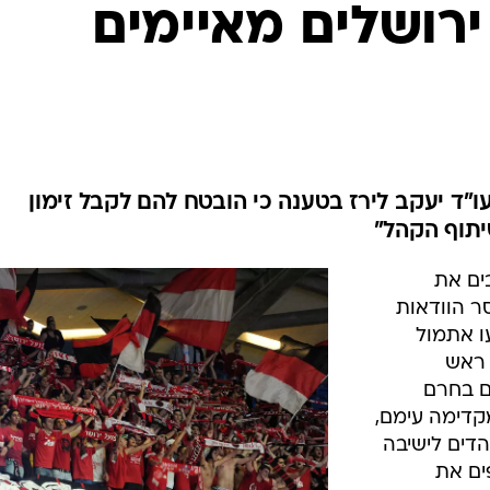
ענפים נוספים
ירושלים מאיימים
לוח שידורים
החידה של ספור
ארכיון מדורים
כתבו לנו
עו"ד יעקב לירז בטענה כי הובטח להם לקבל זימון
יתוף הקהל"
ים את
ר הוודאות
הדים הגיעו אתמול
 ראש
ים בחרם
מקדימה עימם,
הדים לישיבה
ים את