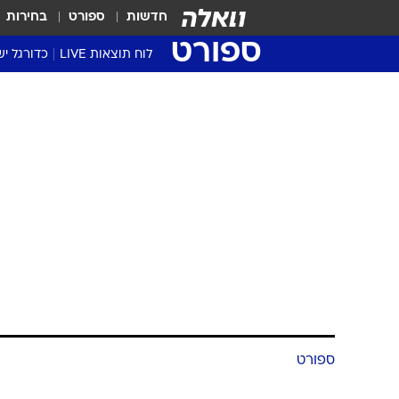
חדשות
ספורט
בחירות
ספורט
לוח תוצאות LIVE
כדורגל יש
ליגת העל Winner
סטט' ליגת
גביע המדי
גביע הטוט
שגרירים
נבחרות י
ליגה לאומ
ליגה א'
ספורט