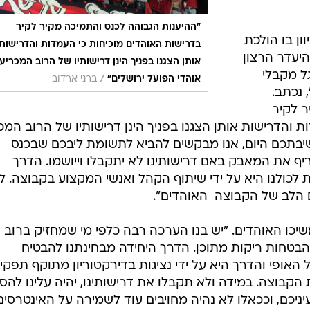
"ההיענות הגבוהה לכנס והתמיכה מקיר לקיר
ון בו הולכת
בדרישות האוהדים מוכיחות כי העמדות והדרישות
יעדר הרצון
אותן הצגנו בפניך הינן דרישותיו של הרוב המכריע
ל מקבלי
/
אוהדי הפועל ירושלים"
ברני ארדוב
 נכתב.
ר לקיר
 והדרישות אותן הצגנו בפניך הינן דרישותיו של הרוב המכ
שיבתכם היום, אנו מבקשים להביא לתשומת ליבכם שבכנס
ף את המאבק באם דרישותינו לא יתקבלו וייושמו. הדרך
כולנו היא על ידי שיתוף הקהל ואנשי המקצוע בקבוצה. ל
 הלב של הקבוצה  האוהדים".
יכו האוהדים. "יש בנו הערכה רבה כלפי מי שמחזיק ברוב
בהבטחות ריקות מתוכן. הדרך היחידה מבחינתנו להבטיח
אופי והדרך היא על ידי נציגות בדירקטוריון מתוקף תפקיד
קבוצה. במידה ולא תקבלו את דרישותינו, יהיה עלינו להסי
יניכם, וככאלו לא נהיה מחויבים עוד לשמירה על האינטרסי