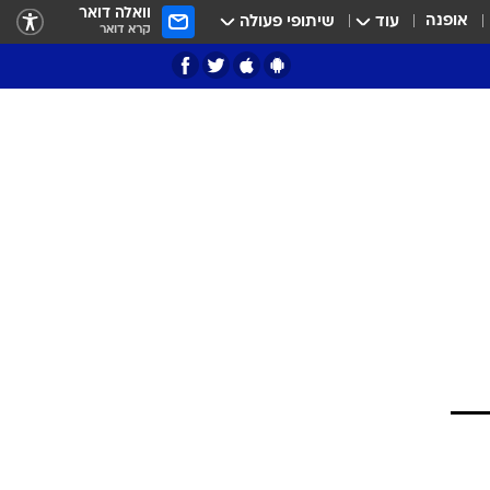
וואלה דואר
אופנה
עוד
שיתופי פעולה
קרא דואר
ציון 3
דאבל דריבל
י