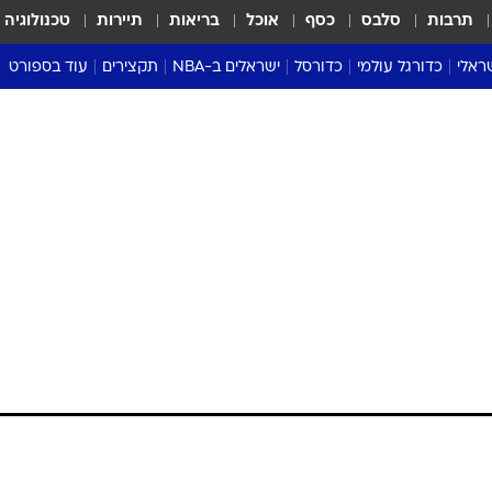
תרבות
סלבס
כסף
אוכל
בריאות
תיירות
טכנולוגיה
ראלי
כדורגל עולמי
כדורסל
ישראלים ב-NBA
תקצירים
עוד בספורט
ליגה אנגלית
ליגת העל
דני אבדיה
מונדיאל 2026
 העל
ליגה ספרדית
דאבל דריבל
NBA
נה
ליגה איטלקית
יורוליג וכדורסל אירופי
טבלאות
ו
ליגה גרמנית
ליגה לאומית
פודקאסטים
ליגה צרפתית
נבחרות ישראל בכדורסל
מסכמים מחזור
שראל
ליגת האלופות
כדורסל נשים
אבא של שבת
ית
הליגה האירופית
מעל הטבעת
דרום אמריקה
סערה בממלכה
טניס
טראש טוק
ספורט אמריקא
פוקר