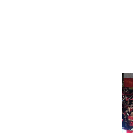
ט1
מחוץ לקווים
4-4-2
משרד החוץ
רץ על הקווים
ספורט בחקירה
סוגרים שנה
מונדיאל 2014
בראש ובראשונה
אליפות אפריקה 2015
יורו צעירות 2013
לונדון 2012
יורו 2012