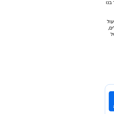
בנו
עול
ם,
ל