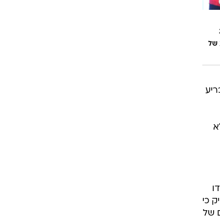
רוגבי וקריקט
גולף
ביליארד
 של
תקצירים
ריע
א
ו
ק כי
ם של