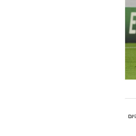
רוגבי וקריקט
גולף
ביליארד
תקצירים
ום