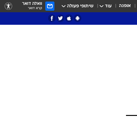
וואלה דואר
אופנה
עוד
שיתופי פעולה
קרא דואר
ציון 3
דאבל דריבל
י