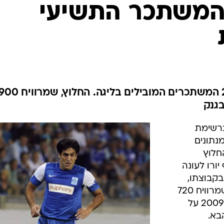
ענפים נוספים
 המשתכר התשיעי
לוח שידורים
החידה של ספור
ארכיון מדורים
כתבו לנו
עיתון בלגי פרסם את רשימת 20 המשתכרים המובילים בליגה. החלוץ, שמרוויח
בגנק
ברשימת
נתונים
חלוץ
-30 משתכר 900 אלף יורו לעונה
בקבוצתו,
יותר מחלוץ נבחרת בלגיה יילה ווסן שמרוויח 720
אלף יורו לעונה. כזכור, ברדה בינואר 2009 על
בא.