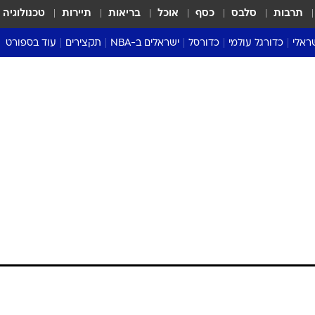
תרבות
סלבס
כסף
אוכל
בריאות
תיירות
טכנולוגיה
ראלי
כדורגל עולמי
כדורסל
ישראלים ב-NBA
תקצירים
עוד בספורט
ליגה אנגלית
ליגת העל
דני אבדיה
מונדיאל 2026
 העל
ליגה ספרדית
דאבל דריבל
NBA
נה
ליגה איטלקית
יורוליג וכדורסל אירופי
טבלאות
ו
ליגה גרמנית
ליגה לאומית
פודקאסטים
ליגה צרפתית
נבחרות ישראל בכדורסל
מסכמים מחזור
שראל
ליגת האלופות
כדורסל נשים
אבא של שבת
ית
הליגה האירופית
מעל הטבעת
דרום אמריקה
סערה בממלכה
טניס
טראש טוק
ספורט אמריקא
פוקר