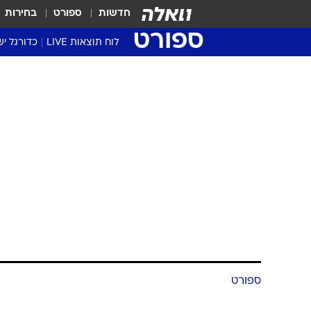
חדשות
ספורט
בחירות
ספורט
לוח תוצאות LIVE
כדורגל יש
ליגת העל Winner
סטט' ליגת
גביע המדי
גביע הטוט
שגרירים
נבחרות י
ליגה לאומ
ליגה א'
ספורט