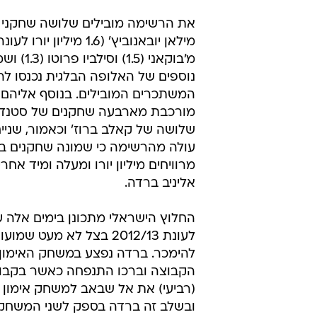
את הרשימה מובילים שלושה שחקני 
מילאן יובאנוביץ' (1.6 מיליון י
מ'בוקאני (1.5
המשתכרים המובילים. בנוסף אליהם
מורכבת מארבעה שחקנים של סטנדרד
שלושה של קאלב ברוז' וכאמור, שניים
עולה מהרשימה כי שמונה שחקנים בל
מרוויחים מיליון יורו ומעלה ומיד אח
אליניב ברדה.
החלוץ הישראלי מתכונן בימים אלה 
לעונת 2012/13 בצל לא מעט ש
להימכר. ברדה נפצע במשחק האימון
הקבוצה וברכו התנפחה כאשר בקבוצה
(רביעי) את אל שבאב למשחק אימון וב
ובשלב זה ברדה בספק לשני המשחקי