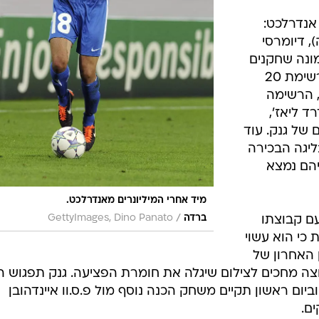
אנדרלכט:
ורו לעונה), דיומרסי
) וסילביו פרוטו (1.3) ושמונה שחקנים
נוספים של האלופה הבלגית נכנסו לרשימת 20
, הרשימה
 ליאז',
 של גנק. עוד
יגה הבכירה
ריהם נמצא
מיד אחרי המיליונרים מאנדרלכט.
/
עם קבוצתו
ברדה
GettyImages, Dino Panato
מועות כי הוא עשוי
 האחרון של
 מחכים לצילום שיגלה את חומרת הפציעה. גנק תפגוש הי
יום ראשון תקיים משחק הכנה נוסף מול פ.ס.וו איינדהובן
ם.