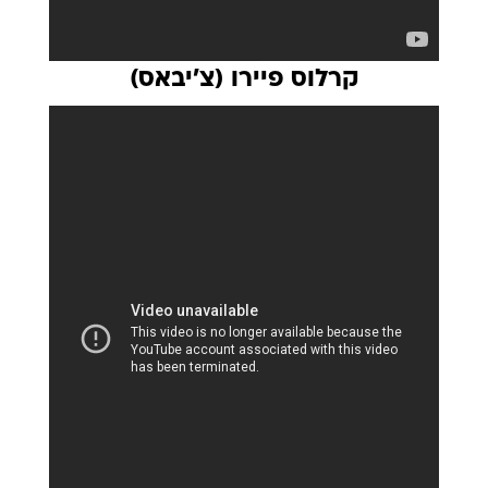
קרלוס פיירו (צ'יבאס)