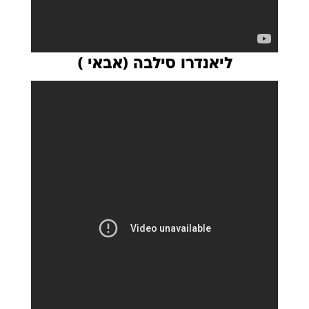
ליאנדרו סילבה (אבאי )