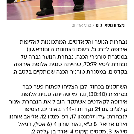
/
ניצחון נוסף. ג'ינו
ברני ארדוב
נבחרות הנוער והקאדטים, המתכוננות לאליפות
אירופה לדרג ב', רשמו ניצחונות היום(ראשון)
במסגרת טורנירי הכנה. נבחרת הנוער גברה על
נבחרת ליטא 70:79, שהייתה סגנית אלופת אירופה
בקדטים, במסגרת טורניר הכנה שמתקיים בלטביה.
השחקנים בכחול-לבן הצליחו לפתוח פער כבר
במחצית (30:40), נגד מי שהייתה סגנית אלופת
אירופה לקאדטים אשתקד. הוביל את הנבחרת איגור
קולצ'וב עם 21 נקודות ו-14 ריבאונדים. הוסיפו
לנבחרת: עידן זלמנסון 17, רפי מנקו 12, אליאב אוחנון
ואדם אריאלי 8 כ"א, נאור שרון 4 (6 אסי'), דניאל
סילאין 3, מקסים קיקוס 4 ואדר בן עליזה 2.