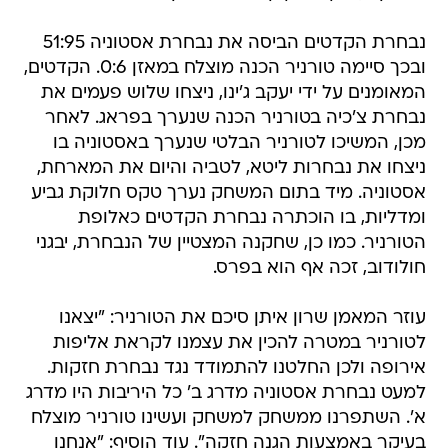
נבחרת הקדטים הביסה את נבחרת אסטוניה 51:95
ובכך סיימה טורניר הכנה מוצלח במאזן 0:6. הקדטים,
המאומנים על ידי יעקב ג'ינו, ניצחו שלוש פעמים את
נבחרת צ'כיה בטורניר הכנה שנערך בפראג. לאחר
מכן, המשיכו לטורניר הבלטי שנערך באסטוניה בו
ניצחו את נבחרות ליטא, לטביה והיום את המארחת,
אסטוניה. מיד בתום המשחק נערך טקס חלוקת גביע
ומדליות, בו הוכתרה נבחרת הקדטים כאלופת
הטורניר. כמו כן, שחקנה המצטיין של הנבחרת, יבגני
חולודוב, זכה אף הוא בפרס.
עוזר המאמן שרון איתן סיכם את הטורניר: "יצאנו
לטורניר במטרה להכין את עצמנו לקראת אליפות
אירופה ולכן החלטנו להתמודד נגד נבחרת חזקות.
למעט נבחרת אסטוניה מדרג ב' כל היריבות היו מדרג
א'. השתפרנו ממשחק למשחק ועשינו טורניר מוצלח
בעיקר באמצעות הגנה חזקה". עוד הוסיף: "אנחנו