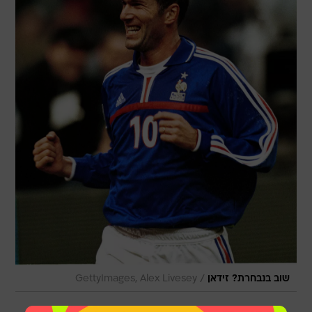
/
שוב בנבחרת? זידאן
GettyImages, Alex Livesey