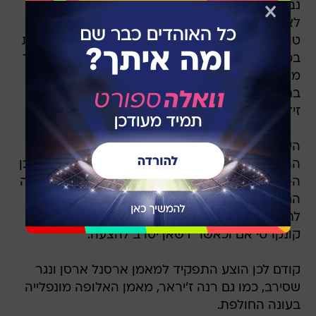
נבחרת צרפת ממשיכה לחפש אחר מאמן חדש,
לאחר עזיבתו של לורן בלאן את התפקיד עם סיום
טורניר היורו האחרון. בורסת השמות הולכת וטופחת
בכל הנוגע למחליפו העתידי, אך היום(חמישי) מועמד
מעניין, גם אם לא ריאלי במיוחד כפי הנראה, מוזכר
בתקשורת הצרפתית: לא אחר משחקן העבר זינדין
זידאן.
העיתון הצרפתי "לא'קיפ" מפרסם כי נשיא
ההתאחדות הצרפתית, נואל לה גרט, רואה בזידאן בן
ה-40 אחד המועמדים לתפקיד. מאמן מארסיי בעונה
החולפת, דידייה דשאן,
נותר עדיין כמועמד
המוביל
לתפקיד, וזידאן, על פי הפרסום, יהפוך למועמד
קונקרטי אם וכאשר דשאן יסרב להצעה.
קודם לכן הוצע התפקיד למאמן ארסנל ארסן ונגר
שסירב, כמו גם רנה ז'יראר, מאמן האלופה מונפלייה
בעונה החולפת.