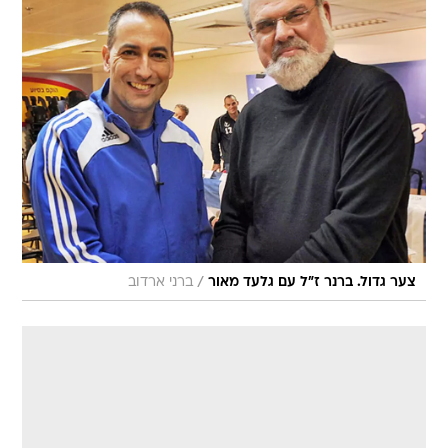
/
צער גדול. ברנר ז"ל עם גלעד מאור
ברני ארדוב