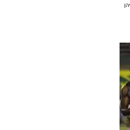
רוגבי וקריקט
ליהן
גולף
ביליארד
תקצירים