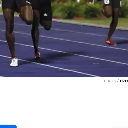
/
בולט
רויטרס