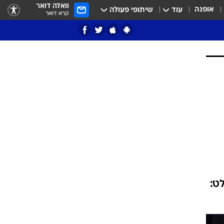
וואלה דואר
אופנה
עוד
שיתופי פעולה
קרא דואר
ציון 3
דאבל דריבל
קנים, כשקבע 19.83 לעומת 19.80. בולט:
י