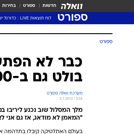
חדשות
ספורט
בחירות
ספורט
לוח תוצאות LIVE
כדורגל יש
ליגת העל Winner
סטט' ליגת
ספורט
גביע המדי
גביע הטוט
כבר לא הפתעה
שגרירים
בולט גם ב-200 מ'
נבחרות י
ליגה לאומ
ליגה א'
מערכת וואלה ספורט
2.7.2012 / 5:34
"המאמן לא מודאג, אז גם אני לא
בעולם האתלטיקה קיבלו בתדהמה א