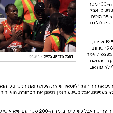
ענפים נוספים
יוסאין בולט ליוהאן בלייק בגמר ריצת ה-100 מטר
לוח שידורים
שלשום, אבל
צעיר הוכיח
החידה של ספור
המסלול גם
ארכיון מדורים
כתבו לנו
אלוף העולם ב-100 ניצח בזמן של 19.80 שניות,
והקדים במעט את בולט שקבע רק 19.83 שניות.
בעצמי", אמר
/
דאבל מדהים. בלייק
רויטרס
ג עד שהמאמן
 לא מודאג,
יע את הרוחות: "ליוסאין יש את היכולת ואת הניסיון, כי הוא
 בעניינים, אבל כשיגיע הזמן לספק את הסחורה, הוא יהיה
אצל הנשים, השלימה גם שלי אן פרייזר פרייס דאבל כשזכתה בגמר ה-200 מטר עם שיא