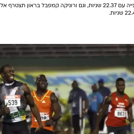
22.10 שניות. שרון סימפסון סיימה שנייה עם 22.37 שניות, וגם ורוניקה קמפבל בראון תצטרף א