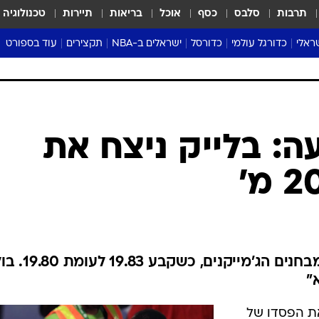
תרבות
סלבס
כסף
אוכל
בריאות
תיירות
טכנולוגיה
ראלי
כדורגל עולמי
כדורסל
ישראלים ב-NBA
תקצירים
עוד בספורט
ליגה אנגלית
ליגת העל
דני אבדיה
מונדיאל 2026
 העל
ליגה ספרדית
דאבל דריבל
NBA
נה
ליגה איטלקית
יורוליג וכדורסל אירופי
טבלאות
ו
ליגה גרמנית
ליגה לאומית
פודקאסטים
: בלייק ניצח את
ליגה צרפתית
נבחרות ישראל בכדורסל
מסכמים מחזור
שראל
ליגת האלופות
כדורסל נשים
אבא של שבת
ית
הליגה האירופית
מעל הטבעת
דרום אמריקה
סערה בממלכה
טניס
מלך המסלול שוב נכנע ליריבו במבחנים הג'מיי
טראש טוק
"
ספורט אמריקא
פוקר
ת הפסדו של