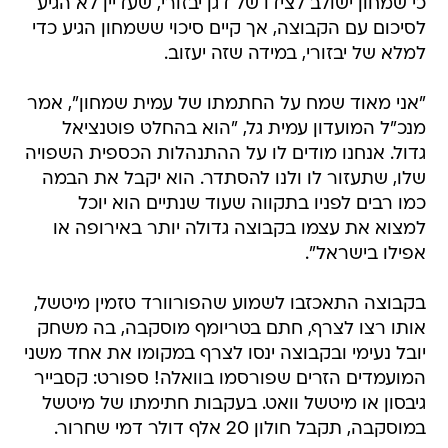
כי שמחון ישולב לצידו של דגן יבזורי, שעדיין לא הגיע
לסיכום עם הקבוצה, אך קיים סיכוי ששמחון הגיע כדי
למלא של יבזורי, במידה שזה יעזוב.
"אני מאוד שמח על החתמתו של עמית שמחון", אמר
מנכ"ל המועדון עמית גל, "הוא בהחלט פוטנציאל
גדול. אנחנו מודים לו על ההתנהלות הכספית השפויה
שלו, שתעזור לו ולנו להסתדר. הוא יקבל את הבמה
כמו רבים לפניו בתקווה שעוד שנתיים הוא יוכל
למצוא את עצמו בקבוצה גדולה יותר באירופה או
אפילו בישראל".
בקבוצה התאכזבו לשמוע שהפורוורד טזמין מיטשל,
אותו רצו לצרף, חתם בטריומף מוסקבה, בה משחק
יובל נעימי ובקבוצה ינסו לצרף במקומו את אחד משני
המועמדים הזרים שפורסמו בוואלה! ספורט: קסבייר
גיבסון או מיטשל וואט. בעקבות חתימתו של מיטשל
במוסקבה, תקבל חולון 20 אלף דולר דמי שחרור.