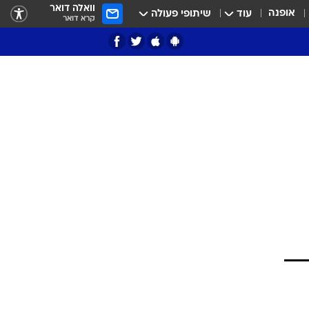
וואלה דואר
אופנה
עוד
שיתופי פעולה
קרא דואר
ציון 3
דאבל דריבל
י