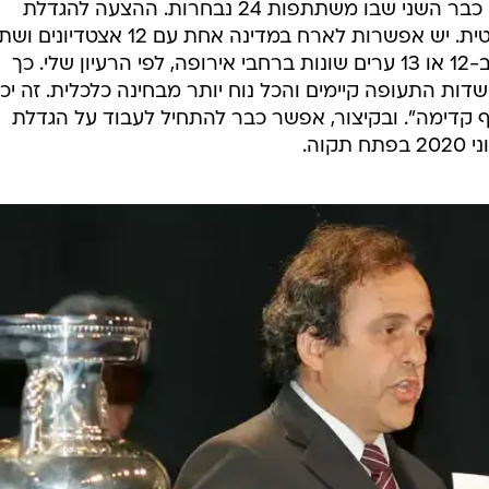
בלתי קיימים. "הטורניר ב-2020 יהיה כבר השני שבו משתתפות 24 נבחרות. ההצעה להגדלת
הכמות, אגב, הייתה בכלל הצעה בריטית. יש אפשרות לארח במדינה אחת עם 12 אצט
עם שישה לכל אחת, או לעשות זאת ב-12 או 13 ערים שונות ברחבי אירופה, לפי הרעיון שלי. כך
דות התעופה קיימים והכל נוח יותר מבחינה כלכלית. זה יכו
וסף קדימה". ובקיצור, אפשר כבר להתחיל לעבוד על הגדלת