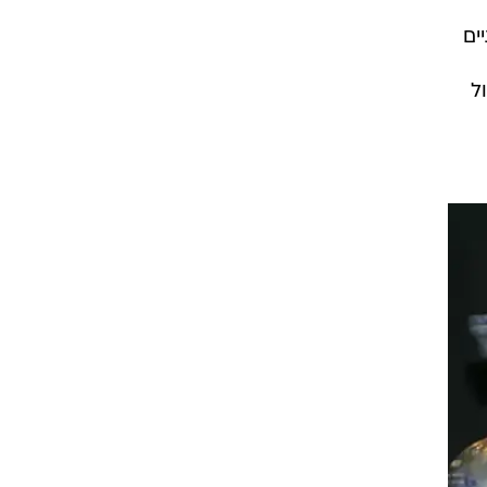
רוגבי וקריקט
דיונים ושתיים
גולף
ביליארד
ל
תקצירים