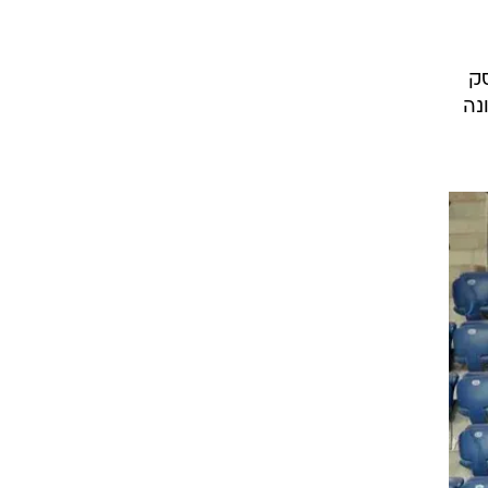
סק
נה