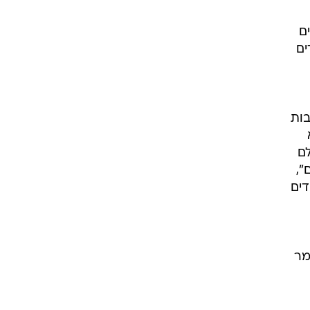
ם
ים
בות
א
לם
",
והדים
מר