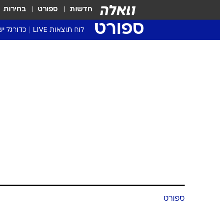
חדשות
ספורט
בחירות
ספורט
לוח תוצאות LIVE
כדורגל יש
ליגת העל Winner
סטט' ליגת
גביע המדי
גביע הטוט
שגרירים
נבחרות י
ליגה לאומ
ליגה א'
ספורט