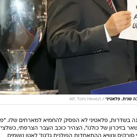
/
 שנית. פלאטיני
AP, Tom Hevezi
ה בשדרות, פלאטיני לא הפסיק להחמיא למארחים שלו. "פול
שאר בזיכרון של כולנו", הצהיר כוכב העבר הצרפתי, כשלציד
סורקיס ונשיא ההתאחדות הפולנית גז'גוז' לאטו נושמים