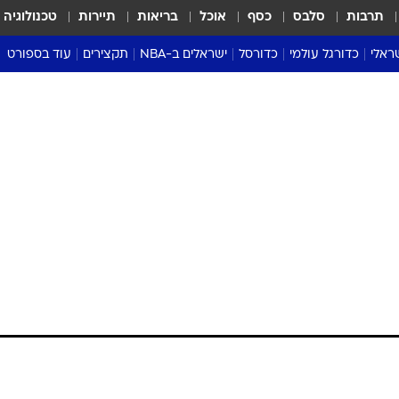
תרבות
סלבס
כסף
אוכל
בריאות
תיירות
טכנולוגיה
ראלי
כדורגל עולמי
כדורסל
ישראלים ב-NBA
תקצירים
עוד בספורט
ליגה אנגלית
ליגת העל
דני אבדיה
מונדיאל 2026
 העל
ליגה ספרדית
דאבל דריבל
NBA
נה
ליגה איטלקית
יורוליג וכדורסל אירופי
טבלאות
ו
ליגה גרמנית
ליגה לאומית
פודקאסטים
ליגה צרפתית
נבחרות ישראל בכדורסל
מסכמים מחזור
שראל
ליגת האלופות
כדורסל נשים
אבא של שבת
ית
הליגה האירופית
מעל הטבעת
דרום אמריקה
סערה בממלכה
טניס
טראש טוק
ספורט אמריקא
פוקר