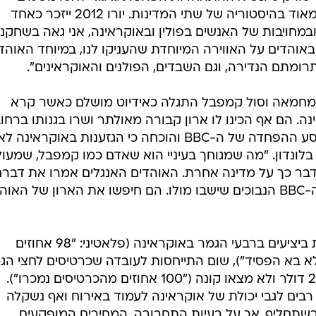
לרווחה. "היורו יותיר מורשת חשובה מאוד בהיסטוריה של שתי המדינות. יורו 2012 ייזכר כאחד
במחויבות של האנשים בפולין ובאוקראינה, אני גאה בשחקני
באוהדים על האווירה המיוחדת שהעניקו לנו, במיוחד האוהד
ומתם הנדירה, וגם השבדים, הפולנים והאוקראינים".
ל מחמאה וסול קמפבל התגלה כאידיוט מושלם כאשר קרא
ה. הם אף הכינו לו ארון קבורה מאולתר ושרו בגנותו ברחו
דונייצק וקייב, כתגובה המושלמת למסע ההפחדה של ה-BBC והוכחה כי הגזענות באוקראינה ל
 בלונדון. "מה שמגוחך בעיניי הוא שאדם כמו קמפבל, שמעו
בר כך על מדינה אחרת. האוהדים האנגלים אמרו את דברם
הטיח סורקיס בשביעות רצון בכתבי ה-BBC הנבוכים שישבו מולו. הם חיפשו את הארון של הא
ועדיין, גם ממנו, אף מילה על הקרחות ביציעים ברבעי הגמר באוקראינה (פלאטיני: "98 אחוזים
א בא הפסיד"), שום התייחסות לעובדה שכרטיסים לחצי הג
בדונייצק הוצעו למכירה בפחות מ-20 דולר ולא מצאו קונה ("100 אחוזים מהכרטיסים נמכרו").
רבים לגבי יכולת של אוקראינה לעמוד באירוח ואף נשקלה
שתחליף, אך על בעיות התחבורה, המחירים המופקעים