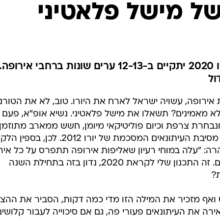
ענפים נוספים
של מישל פלאטיני
לוח שידורים
החידה של ספור
ארכיון מדורים
כתבו לנו
נשיא אופ"א שלף רעיון חדש: יורו 2020 יתקיים ב-12-13 ערים שונות ברחבי אירופה.
ול
 ה-60 של אליפויות אירופה, עשויה ישראל לארח את היורו. טוב, לא את הטורנ
 לא מאמינים? תשאלו את מישל פלאטיני. נשיא אופ"א, פעם
 ונבחרת צרפת וכיום פוליטיקאי מיומן, חשש ממארב מתוזמן
שמכינים לו אנשי התקשורת לקראת מסיבת העיתונאים המסכמת של יורו 2012. לכן, בס
ה: "עלה במוחי רעיון שאליפות אירופה תתפרס על כל איר
ולא תיערך רק במדינה אחת או שתיים. זה התכנון שלי לקראת 2020, נדון בזה בתחילת השנה
?
ואף מזכיר את המילה הזו מדי כמה דקות, הסביר את ההצ
 את העיתונאים פעורי פה, גם אם סיכוייה לעבור קלושים