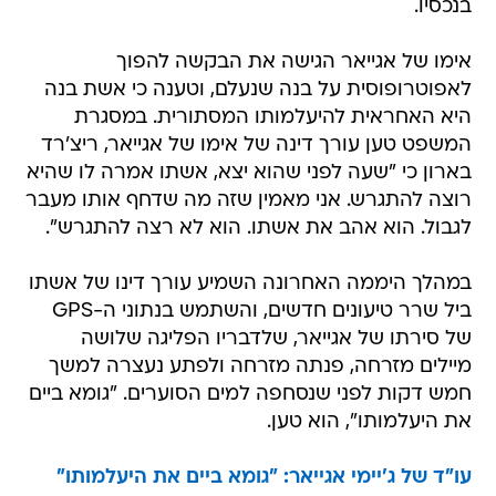
בנכסיו.
אימו של אגייאר הגישה את הבקשה להפוך
לאפוטרופוסית על בנה שנעלם, וטענה כי אשת בנה
היא האחראית להיעלמותו המסתורית. במסגרת
המשפט טען עורך דינה של אימו של אגייאר, ריצ'רד
בארון כי "שעה לפני שהוא יצא, אשתו אמרה לו שהיא
רוצה להתגרש. אני מאמין שזה מה שדחף אותו מעבר
לגבול. הוא אהב את אשתו. הוא לא רצה להתגרש".
במהלך היממה האחרונה השמיע עורך דינו של אשתו
ביל שרר טיעונים חדשים, והשתמש בנתוני ה-GPS
של סירתו של אגייאר, שלדבריו הפליגה שלושה
מיילים מזרחה, פנתה מזרחה ולפתע נעצרה למשך
חמש דקות לפני שנסחפה למים הסוערים. "גומא ביים
את היעלמותו", הוא טען.
עו"ד של ג'יימי אגייאר: "גומא ביים את היעלמותו"