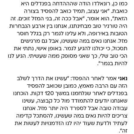
כמו כן, רונאלדו הודה שהההדחה בפנדלים היא
כואבת. "אני עצוב, תמיד כואב להפסיד בצורה
הזאת", הוא אומר, "אבל ככה זה, בני המזל זוכים. זה
היה טורניר טוב מבחינתנו, אנחנו בין ארבע הנבחרות
הטובות באירופה, ולא עלינו לגמר רק בגלל חוסר
מזל. אנחנו גאים במה שעשינו, אבל גם מרגישים
תסכול, כי יכולנו להגיע לגמר. באופן אישי, נתתי את
הכי טוב שלי, כך שאני מסופק ממה שעשיתי. הגיע לנו
להיות בגמר".
נאני
אמר לאחר ההפסד: "עשינו את הדרך לשלב
הזה עם הרבה מאמץ, כמובן שכואב להפסיד
בפנדלים לאחר שנלחמנו במשך 120 דקות. הוכחנו
שאנחנו יודעים להתמודד מול כל קבוצה, עשינו
עבודה טובה אבל לספרד היה יותר מזל. אנחנו
צריכים להיות גאים במה שעשינו, להסתכל קדימה
לעתיד ולדעת שעוד יהיו לנו הזדמנויות לעשות את
זה".