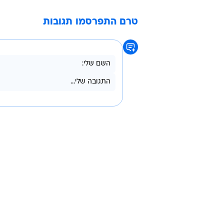
/
מחפשים את החיובי. בן זקן, ברקת ושירצקי
אלונה ברקת
ג'קי בן זקן
טרם התפרסמו תגובות