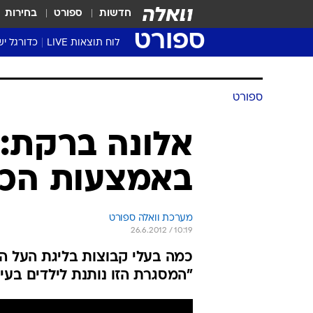
חדשות
ספורט
בחירות
ספורט
לוח תוצאות LIVE
כדורגל יש
ליגת העל Winner
סטט' ליגת
גביע המדי
גביע הטוט
שגרירים
נבחרות י
ליגה לאומ
ליגה א'
ספורט
אלונה ברקת: 