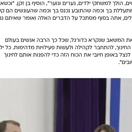
וד באקדמייה
נוער שלנו
 כישרונות שיגיעו
כמה מהם
 שאנחנו לא
/
"צריך לנצל את המשאב הזה". ברקת
קובי אליהו
נת להם חלום,
ווחנו
 הולך למשחקי ילדים, נערים ונוער", הוסיף בן זקן. "וכשא
עללת בך וכמה שהתובע נכנס בך וכמה שהעונשים הם קש
לים, אתה בסוף מסתכל על הדברים האלה ואומר שאיתם ננ
את המשאב שנקרא כדורגל, שכל כך הרבה אנשים בעולם
ינוך, להתחבר לקהילה ולעשות פעילויות מדהימות. כל יל
 לנצל באופן חיובי את הכוח הזה כדי להפנות אותם לחינוך
בים".