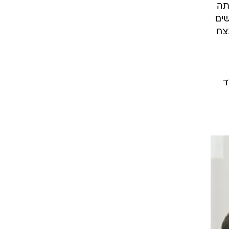
תה
ים
צח
ד