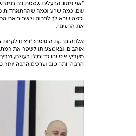
בן זקן התייחס לפעילות של מ.ס אשד
לכדורגל בעיר: "ברור לי שבמחלקת ה
כשיש 1,200 ילד, לא נמצא עשרות
לקבוצה הבוגרת או לאירופה, אבל 
אנחנו יכולים להציל מללכת למקומות
רוצים שהם ילכו. כי המסגרת הזו נות
שיכניס אותם למסגרת מסוימת ואז הר
אזרחים טובים".
"אני מסוג הבעלים שמסתובב במגרשים,
שם, כמה שרע וכמה שההתאחדות מת
וכמה שבא לך לברוח ולשבור את הכ
את הרעים".
אלונה ברקת הוסיפה: "רצינו לקחת 
אוהבים, ובאמצעותו לשפר את רמת הח
מעריץ איזשהו כדורגלן בעולם, וצריך
הרבה יותר טוב וערכים הרבה יותר טו