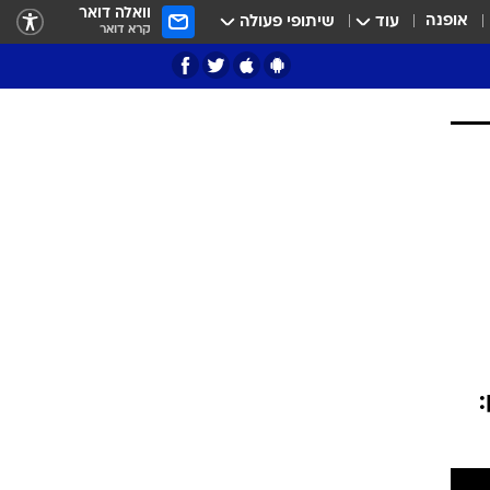
וואלה דואר
אופנה
עוד
שיתופי פעולה
קרא דואר
ציון 3
דאבל דריבל
י