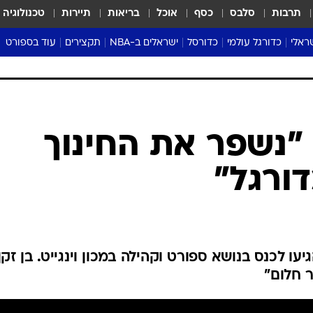
תרבות
סלבס
כסף
אוכל
בריאות
תיירות
טכנולוגיה
ראלי
כדורגל עולמי
כדורסל
ישראלים ב-NBA
תקצירים
עוד בספורט
ליגה אנגלית
ליגת העל
דני אבדיה
מונדיאל 2026
 העל
ליגה ספרדית
דאבל דריבל
NBA
נה
ליגה איטלקית
יורוליג וכדורסל אירופי
טבלאות
ו
ליגה גרמנית
ליגה לאומית
פודקאסטים
ליגה צרפתית
נבחרות ישראל בכדורסל
מסכמים מחזור
שראל
ליגת האלופות
כדורסל נשים
אבא של שבת
ית
הליגה האירופית
מעל הטבעת
דרום אמריקה
סערה בממלכה
טניס
טראש טוק
ספורט אמריקא
"נשפר את החינוך
פוקר