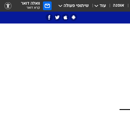
וואלה דואר
אופנה
עוד
שיתופי פעולה
קרא דואר
ציון 3
דאבל דריבל
י