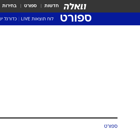
חדשות
ספורט
בחירות
ספורט
לוח תוצאות LIVE
כדורגל יש
ליגת העל Winner
סטט' ליגת
גביע המדי
גביע הטוט
שגרירים
נבחרות י
ליגה לאומ
ליגה א'
ספורט