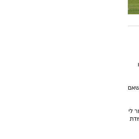
רוגבי וקריקט
גולף
ביליארד
תקצירים
 שאם
 לי
מדת