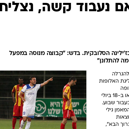
ענפים נוספים
ם נעבוד קשה, נצליח
לוח שידורים
החידה של ספור
ארכיון מדורים
כתבו לנו
'ילינה הסלובקית. בדש: "קבוצה מנוסה במפעל
מה להתלונן"
 להגרלה
יגת האלופות
ופה
הישראלית תתארח בסלובקיה ב-17 או ב-18 ביולי
עבור שבוע.
אמן גילי
צאות
רוך הבא",