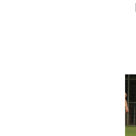
ט1
מחוץ לקווים
4-4-2
משרד החוץ
רץ על הקווים
ספורט בחקירה
סוגרים שנה
מונדיאל 2014
בראש ובראשונה
אליפות אפריקה 2015
יורו צעירות 2013
לונדון 2012
יורו 2012