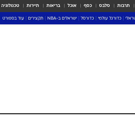
תרבות
סלבס
כסף
אוכל
בריאות
תיירות
טכנולוגיה
ראלי
כדורגל עולמי
כדורסל
ישראלים ב-NBA
תקצירים
עוד בספורט
ליגה אנגלית
ליגת העל
דני אבדיה
מונדיאל 2026
 העל
ליגה ספרדית
דאבל דריבל
NBA
נה
ליגה איטלקית
יורוליג וכדורסל אירופי
טבלאות
ו
ליגה גרמנית
ליגה לאומית
פודקאסטים
ליגה צרפתית
נבחרות ישראל בכדורסל
מסכמים מחזור
שראל
ליגת האלופות
כדורסל נשים
אבא של שבת
ית
הליגה האירופית
מעל הטבעת
דרום אמריקה
סערה בממלכה
טניס
טראש טוק
ספורט אמריקא
פוקר