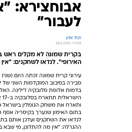
אבוחצירא: "א
לעבור"
תהל אלון
25.6.2012 / 11:28
בקרית שמונה לא מקלים ראש בז
האירופי". לנדאו לשחקנים: "אין 
עירוני קרית שמונה זכתה היום (שני)
סבירה בסיבוב המוקדמות השני של ל
בדמות אלופת סלובקיה ז'ילינה. האל
ותארח את משחק הגומלין בישראל כ
בתום האימון שנערך בקיסריה אסף המ
לנדאו את השחקנים ועדכן אותם בתו
ההגרלה: "אין מה להתלונן, מי שבא ב