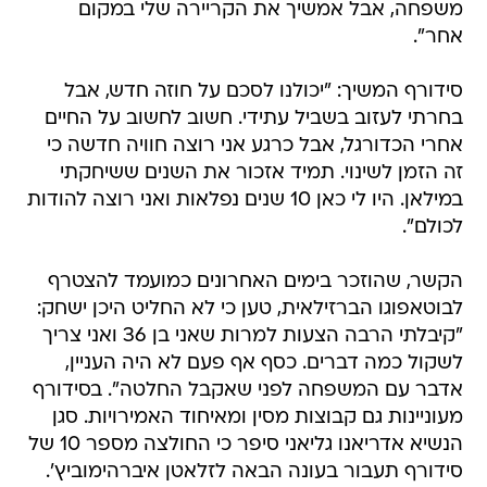
משפחה, אבל אמשיך את הקריירה שלי במקום
אחר".
סידורף המשיך: "יכולנו לסכם על חוזה חדש, אבל
בחרתי לעזוב בשביל עתידי. חשוב לחשוב על החיים
אחרי הכדורגל, אבל כרגע אני רוצה חוויה חדשה כי
זה הזמן לשינוי. תמיד אזכור את השנים ששיחקתי
במילאן. היו לי כאן 10 שנים נפלאות ואני רוצה להודות
לכולם".
הקשר, שהוזכר בימים האחרונים כמועמד להצטרף
לבוטאפוגו הברזילאית, טען כי לא החליט היכן ישחק:
"קיבלתי הרבה הצעות למרות שאני בן 36 ואני צריך
לשקול כמה דברים. כסף אף פעם לא היה העניין,
אדבר עם המשפחה לפני שאקבל החלטה". בסידורף
מעוניינות גם קבוצות מסין ומאיחוד האמירויות. סגן
הנשיא אדריאנו גליאני סיפר כי החולצה מספר 10 של
סידורף תעבור בעונה הבאה לזלאטן איברהימוביץ'.