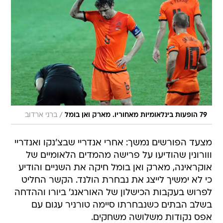
/
79 הופעות בינלאומיות מאחוריו. מארק ואן בומל
ברני ארדוב
מצעד הפורשים נמשך: אחרי אנדריי שבצ'נקו ואנדריי
ווורונין שהודיעו על פרישה מהמדים הלאומיים של
אוקראינה, מארק ואן בומל חיקה את השניים והודיע
כי לא ימשיך לייצג את נבחרת הולנד. הקשר החליט
לפרוש בעקבות הכישלון של האוראנג' ביורו וההדחה
בשלב הבתים כשנבחרתו סיימה טורניר עגום עם
אפס נקודות משלושה משחקים.