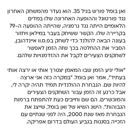
ואן בומל פורש בגיל 35. הוא נעדר מהמשחק האחרון
נגד פורטוגל וההופעה האחרונה שלו במדים
הלאומיים הייתה נגד גרמניה, שהייתה ההופעה ה-79
בקריירה שלו. הקשר ששיחק בעבר במילאן ויחזור
בעונה הבאה להולנד כדי לשחק בפ.ס.וו איינדהובן,
הסביר את ההחלטה בכך שזה הזמן לאפשר
לשחקנים הצעירים לקבל את ההזדמנויות שלהם.
"אולי יגיע הזמן שבו המאמן יצטרך אותי או ירצה אותי
בעתיד", אמר ואן בומל. "במקרה כזה אני ארצה
להיות שם. הנבחרת ההולנדית תמיד תהיה יקרה לי,
אבל כרגע זה הזמן עבור השחקנים הצעירים
והמוכשרים. הם שם וחייבים כעת להתפתח ברמות
הגבוהות". הישג השיא של ואן בומל, שייצג את
הנבחרת מאז שנת 2000, היה לפני שנתיים עם
הזכייה בסגנות בגביע העולם בדרום אפריקה.