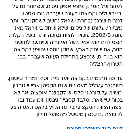
לעזוב ועל הפרק נמצא אפיק ניסים, שמחוזר גם על
ידי ירושלים וקבוצתו בעונה שעברה נובו מסטו.
למרות שרכז נבחרת ישראל נחשב לשחקן יקר יותר
מיבזורי, עלותו של ניסים, שלא שיחק בישראל מאז
עונת 2002/3, עשויה להיות נמוכה יותר בשל הקלות
המס להם הוא זכאי בשל העובדה שייחשב לתושב
חוזר, אם ישחק בארץ. שחקן נוסף שהוצע לקבוצה
הוא בן רייס, שנפצע בתחילת העונה שעברה בבני
השרון/הרצליה.
עד כה חתומים בקבוצה יועד בית יוסף ונמרוד טישמן,
כשבגלבוע/גליל מאמינים שגם הקפטן אבישי גורדון
ימשיך. על קורטני פלס יש לקבוצה אופציה, אך לא
בטוח שיישאר, ומלבד קסבייר גיבסון שמועמד ובו
יצפה הצוות המקצועי בליגת הקיץ בלאס וגאס הוצע
לקבוצה גם טזמין מיטשל מהפועל חולון.