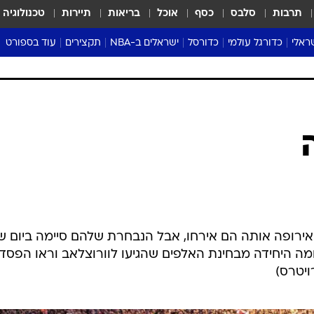
תרבות
סלבס
כסף
אוכל
בריאות
תיירות
טכנולוגיה
ראלי
כדורגל עולמי
כדורסל
ישראלים ב-NBA
תקצירים
עוד בספורט
ליגה אנגלית
ליגת העל
דני אבדיה
מונדיאל 2026
 העל
ליגה ספרדית
דאבל דריבל
NBA
נה
ליגה איטלקית
יורוליג וכדורסל אירופי
טבלאות
ו
ליגה גרמנית
ליגה לאומית
פודקאסטים
ליגה צרפתית
נבחרות ישראל בכדורסל
מסכמים מחזור
שראל
ליגת האלופות
כדורסל נשים
אבא של שבת
ית
הליגה האירופית
מעל הטבעת
דרום אמריקה
סערה בממלכה
ת אירופה אותה הם אירחו, אבל הנבחרת שלהם סיימה ביום 
טניס
מה היחידה מבחינת האלפים שהגיעו לוורוצלאב וראו הפסד
טראש טוק
ויטרס)
ספורט אמריקא
פוקר