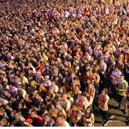
ענפים נוספים
לוח שידורים
החידה של ספור
ארכיון מדורים
כתבו לנו