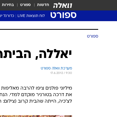
חדשות
ספורט
בחירות
ספורט
לוח תוצאות LIVE
כדורגל יש
ליגת העל Winner
סטט' ליגת
ספורט
גביע המדי
גביע הטוט
יאללה, הביתה
שגרירים
נבחרות י
מערכת וואלה ספורט
ליגה לאומ
17.6.2012 / 9:30
ליגה א'
מיליוני פולנים ציפו להרבה מאליפו
את דרכה בטורניר מוקדם למדי. הנח
לצ'כיה, הייתה שהבית קרוב (צילום: ר