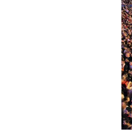
ט1
מחוץ לקווים
4-4-2
משרד החוץ
רץ על הקווים
ספורט בחקירה
סוגרים שנה
מונדיאל 2014
בראש ובראשונה
אליפות אפריקה 2015
יורו צעירות 2013
לונדון 2012
יורו 2012