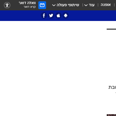
וואלה דואר
אופנה
עוד
שיתופי פעולה
קרא דואר
ציון 3
דאבל דריבל
שבת
י