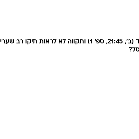
ענפים נוספים
לוח שידורים
החידה של ספור
ארכיון מדורים
כתבו לנו
איטליה זקוקה לניצחון על אירלנד (ב', 21:45, ספ' 1) ותקווה לא לראות תיקו רב שע
סל?