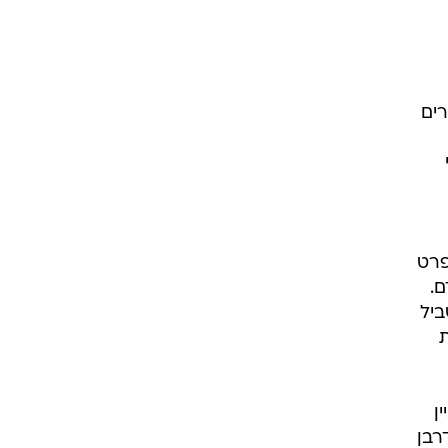
רים
ח ב-4:0 מול ספרד פרט
ם.
ביל
ת
יין
רבן