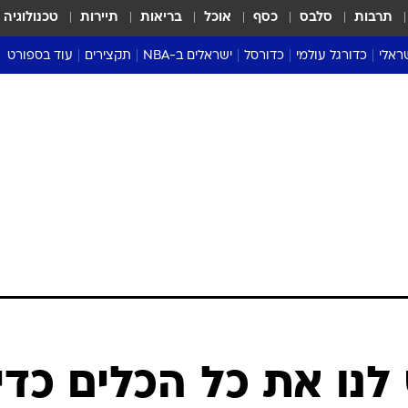
תרבות
סלבס
כסף
אוכל
בריאות
תיירות
טכנולוגיה
ראלי
כדורגל עולמי
כדורסל
ישראלים ב-NBA
תקצירים
עוד בספורט
ליגה אנגלית
ליגת העל
דני אבדיה
מונדיאל 2026
 העל
ליגה ספרדית
דאבל דריבל
NBA
נה
ליגה איטלקית
יורוליג וכדורסל אירופי
טבלאות
ו
ליגה גרמנית
ליגה לאומית
פודקאסטים
ליגה צרפתית
נבחרות ישראל בכדורסל
מסכמים מחזור
שראל
ליגת האלופות
כדורסל נשים
אבא של שבת
ית
הליגה האירופית
מעל הטבעת
דרום אמריקה
סערה בממלכה
טניס
טראש טוק
ספורט אמריקא
לנו את כל הכלים כדי
פוקר