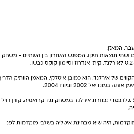
שו 11 פעמים בעבר. המאזן:
ים ושתי תוצאות תיקו. המפגש האחרון בין השתיים - משחק
הקווים של אירלנד, הוא כמובן איטלקי. המאמן הוותיק הדרי
נדיאל 2002 וביורו 2004.
* איידן מגידי ערך את ההופעה ה-50 שלו במדי נבחרת אירלנד במשחק נגד קרואטיה. קווין דויל 
ה.
המוקדמות, היה שיא מבחינת איטליה בשלבי מוקדמות לפני