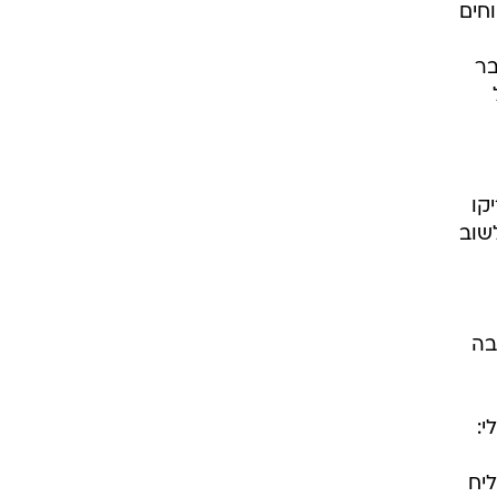
חים
בר
קו
שוב
בה
י:
יח