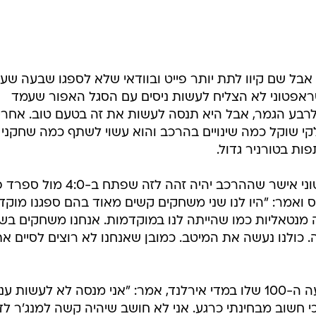
 אבל שם קיוו לתת יותר פייט ובוודאי שלא לספגו שבעה שע
טראפטוני לא הצליח לעשות ניסים עם הסגל האפור שעמד
 לרבע הגמר, אבל היא תנסה לעשות את זה בטעם טוב. אחרי
קי שוקל כמה שינויים בהרכב והוא עשוי לשתף כמה שחקני
ת בטורניר גדול.
מאמן נבחרת אירלנד ג'ובאני טרפאטוני אישר שההרכב יהיה זהה לזה שפת
קס ואמר: "היו לנו שני משחקים קשים מאוד בהם ספגנו מוקד
 מנטאליות כמו שהייתה לנו במוקדמות. אנחנו משחקים בש
 כולנו נעשה את המיטב. כמובן שאנחנו לא רוצים לסיים א
דמיאן דאף, שצפוי לרשום את ההופעה ה-100 שלו במדי אירלנד, אמר: "אני מנסה לא לעשות ענ
 חשוב מבחינתי כרגע. אני לא חושב שיהיה קשה למנג'ר לד