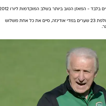
בלבד - המאזן הטוב ביותר בשלב המוקדמות ליורו 2012.
* אנטוניו די נטאלה שכבש בעונה החולפת 23 שערים במדי אודינזה, סיים את כל אחת משלוש