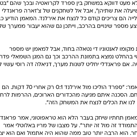
 לא מעט דווקא במשחק בין ספרד לקרואטיה ובכך שהם "בטו
יעלה את שתיהן", אבל אל לשחקנים של צ'זארה פראנדלי
ייה הם צריכים קודם כל לנצח את אירלנד. המאמן הודיע כ
 מספר שינויים בהרכב, וייתכן גם שהוא יעבור ממערך של
מקומו לאנטוניו די נטאלה בחוד, אבל למאמן יש מספר
טי בהחלט נמצא בתמונת ההרכב וכך גם המגן השמאלי פדרי
ה. אם פראנדלי יחליט לשנות מערך, דניאלה דה רוסי עשוי ל
פראנדלי נתן כבוד ליריבתו האירית ואמר: "ספרד הוליכו מול אירלנד 0:1 רק אחרי 70 דקות. הם
חם. הסכנה איתם מגיעה מהכדורים הארוכים, ההרמות לרח
 לנו את הכלים לנצח את המשחק הזה".
מאמן תחתיו שיחק בעבר הלא הוא טראפוטוני, אמר פראנדל
ם להתמודד זה מול זה יותר". על מצבו של מריו באלוטלי אמר
ר. הוא הרבה יותר טוב ממה שהוא היה אתמול ואם הוא יצל