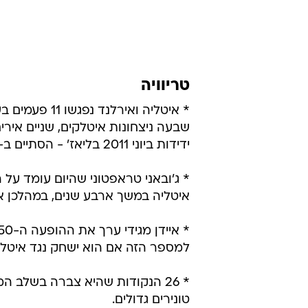
טריוויה
* איטליה ואירלנד נפג
שבעה ניצחונות איטלקים, שניים איר
ידידות ביוני 2011 בליאז' - הסתיים ב-0:2 לאירלנד. קית' אנדרוז וסיימון קוקס כבשו.
* ג'ובאני טראפטוני שהיום עומד על 
איטליה במשך ארבע שנים, במהלכן אימן אותה במו
למספר הזה אם הוא ישחק נגד איטלי
* 26 הנקודות שהיא צברה בשלב 
טונירים גדולים.