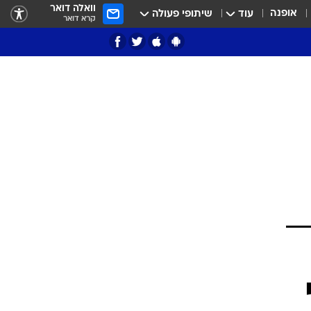
וואלה דואר
אופנה
עוד
שיתופי פעולה
קרא דואר
ציון 3
דאבל דריבל
י