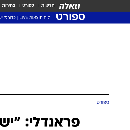
חדשות
ספורט
בחירות
ספורט
לוח תוצאות LIVE
כדורגל יש
ליגת העל Winner
סטט' ליגת
גביע המדי
גביע הטוט
שגרירים
נבחרות י
ליגה לאומ
ליגה א'
ספורט
פראנדלי: "יש 