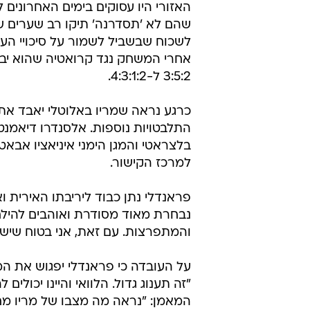
האזורי היו עסוקים בימים האחרונים
שהם לא 'תסדרנה' תיקו רב שערים ש
לשכוח שבשביל לשמור על סיכויי העל
אחרי המשחק נגד קרואטיה שהוא יבצע
3:5:2 ל-4:3:1:2.
כרגע נראה שמריו באלוטלי יאבד את 
התלבטויות נוספות. אלסנדרו דיאמנ
בלצראטי והמגן הימני איניאציו אבאט
למרכז הקישור.
נבחרת מאוד מסודרת ואוהבים להיל
והמתפרצות. עם זאת, אני בטוח שיש
על העובדה כי פראנדלי יפגוש את ה
"זה תענוג גדול. הלוואי והיינו יכולי
המאמן: "נראה מה מצבו של מריו מח