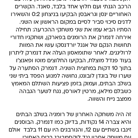
הרכב הגנתי ועם חלוץ אחד בלבד, סאנד. הקשרים
האחוריים ינסן וגראבסן הבקיעו בניצחון 0:2 והשאירו
לדנים סיכוי סביר לסיים במקום הראשון או השני.
הסתיו הביא עמו את שני משחקי ההכרעה: תחילה
אירחה דנמרק את הרומנים בפארקן, ושחקניו חדורי
תחושת הנקם של אנגל יורדנסקו עשו את המוות
לרוליגנים. לאחר שתומאסון העלה את דנמרק ליתרון
בעוד פנדל מוצלח, הבקיעו החלוצים מוטו ופאנצ'ו
בתוך 10 דקות במחצית השניה. דנמרק הסתערה על
שערו של בוגדן לובונט, נחושה למנוע הפסד ביתי שני
בשלב הבתים, ועמוק בזמן פציעות השתלם המאמץ
כשבלם מילאן, מרטין לאורסן, נגח לשער הגבהה
ממצב נייח והשווה.
זה היה משחקה האחרון של רומניה בשלב הבתים
והיא צברה 14 נקודות, בדיוק כמו דנמרק. הבוסנים
זינבו בשתיים עם 12, והנורבגים היו עם 11 בלבד  אולם
עם משחק אחרון נגד לוקסמבורג בכיס האחורי.