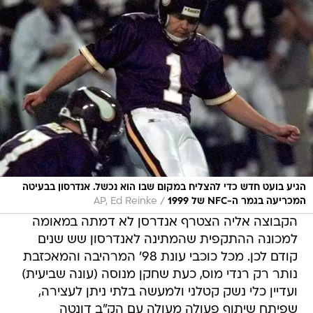
הגיע בועט חדש כדי להצליח במקום שבו הוא נכשל. אנדרסון בבעיטה
/
המכריעה בגמר ה-NFC של 1999
AP, Ed Reinke
הקבוצה אליה הצטרף אנדרסן לא דמתה במאומה
למכונה ההתקפית שהמתינה לאנדרסון שש שנים
קודם לכן. מכל כוכבי עונת 98' המרהיבה והמאכזבת
נותר רק רנדי מוס, כעת שחקן מנוסה (עונה שביעית)
ועדיין כלי נשק קטלני ולמעשה בלתי ניתן לעצירה,
שפיתח שיתוף פעולה מעולה עם הק"ב דונטה