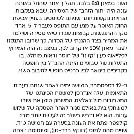
השני במאזן 8:8 בלבד. תהליך אחר שהחל באותה
עונה היה "תור הזהב" של המסירה, שבא בעקבות
הנחיות נוקשות יותר שניתנו לשופטים בעניין אכיפת
החוק האוסר על מגע עם התופס מעבר ל-5 יארד
מקו ההתנגשות. קבוצות שברו שיאי מסירה ושילמו
את המחיר בצד ההגנתי של הכדור, כך שרובן התנקזו
לעבר מאזן 50% או קרוב לכך. במצב זה היה המירוץ
לפלייאוף כעין "קזינו" של חוסר ודאות מוחלט, בו
התעלות של שבועיים היתה ההבדל בין חופשה
בקריביים בינואר לבין כרטיס חופשי לסיבוב השני.
ב-12 בספטמבר, חמישה ימים לאחר שנחת בערים
התאומות, עלה אנדרסן למשטח הסינתטי של
המטרודום מול דאלאס. המשחק סימן את שובו
למשחקי בית באולם סגור לאחר הפסקה של שלוש
עונות. הוא לא נדרש בשלב זה לעשות יותר מדי:
קולפפר פתח את העונה בסערה עם חמישה ט"ד,
שניים מהם למוס (דווקא ברד-זון), ומינסוטה ניצחה