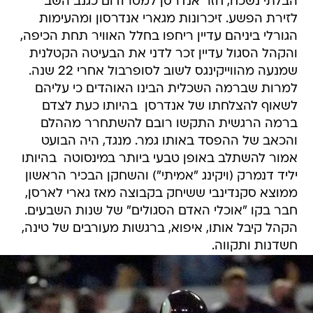
הבלתי נשכח, חזר אנדרסן למטרודום כגנב השב
לזירת הפשע. זיכרונות מגארי אנדרסון ומהעימות
הגורלי ביניהם עדיין ריחפו בחלל האוויר תחת הכיפה,
והקהל הסגול עדיין זכר לדני את הבעיטה הקטלנית
שמנעה מהווייקינגס לשוב לסופרבול אחרי 22 שנה.
למרות שברמה השכלית הבינו האוהדים כי עליהם
לשאוף להצלחתו של אנדרסן  בהיותו כעת לצדם 
ברמה הרגשית התקשו רובם להשתחרר מההלם
והכאב של ההפסד באותו גמר. מנגד, היה הבועט
אמור להשתלב באופן טבעי ביותר במינסוטה  בהיותו
יליד דנמרק (ויקינג "אמיתי") והשחקן הבכיר הראשון
ממוצא סקנדינבי ששיחק בקבוצה מאז גארי לארסן,
חבר בקו "אוכלי האדם הסגולים" של שנות השבעים.
הקהל קיבל אותו, איפוא, ברגשות מעורבים של טינה,
חשדנות ותקווה.