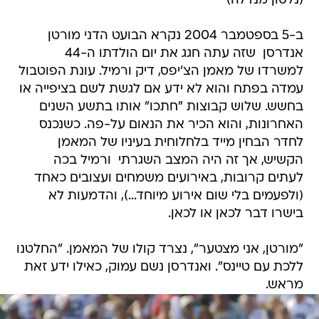
(נלסון מנדלה)
ב-5 בספטמבר 2004 נקרא הבועט הדני מורטן
אנדרסן  שזה עתה חגג את יום הולדתו ה-44 
למשרדו של מאמן הצ'יפס, דיק ורמיל. עונת הפוטבול
עמדה בפתח והוא לא ידע אם לגשת לשם בציפייה או
בחשש. שלוש קבוצות "חתכו" אותו בתשע השנים
האחרונות, והוא הכיר את הנאום על-פה. כשנכנס
לחדר הבחין מייד בלחלוחית בעיניו של המאמן
הקשיש, אך זה היה המצב השגרתי  ורמיל בכה
לעתים קרובות, באירועים משמחים ועצובים כאחד
(ולפעמים בלי שום אירוע מיוחד...), והדמעות לא
בישרו דבר לכאן או לכאן.
"מורטן, אני מצטער", נצרד קולו של המאמן. "החלטנו
ללכת עם טיינס". ואנדרסן נשם עמוק, כאילו ידע זאת
מראש.