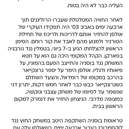
העליה כבר לא היה בטוח.
לאחר החוויה המטלטלת שעברו הרוליגנים תוך
ארבעה ימים באביב 03' היה תפקידו העיקרי של
אולסן להחזיר אותם לדריכות ולריכוז של תחילת
הטורניר ולמנוע מהם לאבד את קור רוחם. הסימן
הראשון להצלחתו הגיע ב-7 ביוני, בגומלין נגד נורבגיה
בפארקן. הקהל המקומי היכה גם הוא על חטא
המשחק נגד בוסניה והתייצב הפעם בהמוניו, על
פיאותיו ודגליו. אולסן הימר על יספר גרונקייאר
בהרכב במקומו של רומדאל, והצעד השתלם
כשגרונקייאר כבש כבר לאחר חמש דקות, יתרון דני
שנשמר עד לסיומו של משחק עצבני ונוקשה,
כמצופה מדרבי. הניצחון החזיר את דנמרק למקום
הראשון בבית.
טראומת בוסניה השתקפה היטב במשחק החוץ נגד
לוקסמבורג כעבור ארבעה ימים, כשאולסן עלה עם