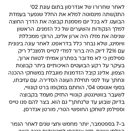
לאחר שחרורו של אנדרסון בתום עונת 02'
התקשתה מינסוטה למלא את החלל שנפער בעמדת
הבועט. לא בכל יום מסמנת קבוצה את הדרך החוצה
למלך הנקודות והשערים של כל הזמנים. הראשון
שניסה את מזלו היה ארון אלינג, הרוקי ממכללת
וויומינג, שלא נבחר כלל בדראפט. לאחר עונה בינונית
עם 72% דיוק היה ברור למדי לטייס ולמנכ"ל ריק
ספילמן כי לא מדובר בפתרון אמיתי לטווח ארוך,
בעיקר על רקע הבועטים האיכותיים ביתר קבוצות
הצפון. אלינג קיבל הזדמנות מוגבלת במשחקי ההכנה
ונחתך עוד לפני תחילת העונה הסדירה. עם עזיבתו,
בסוף אוגוסט 04', הוחתם במקומו ברט קונוויי,
לשעבר בוושינגטון. קונוויי החזיק מעמד בקבוצה
בדיוק שבוע עד ש"נחתך" גם הוא. בצר להם פנו טייס
וספילמן לשחקן החופשי הטרי, מורטן אנדרסן.
ב-7 בספטמבר, יותר מחמש וחצי שנים לאחר הגמר