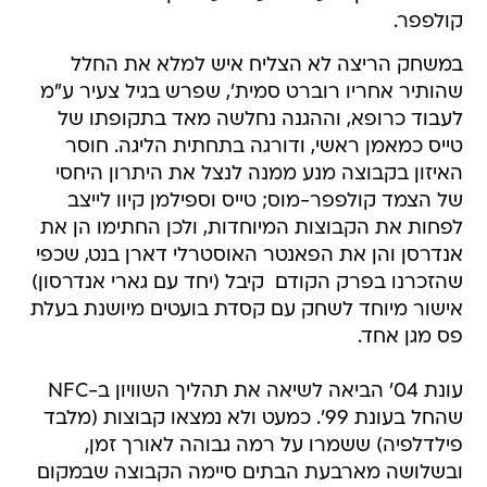
קולפפר.
במשחק הריצה לא הצליח איש למלא את החלל
שהותיר אחריו רוברט סמית', שפרש בגיל צעיר ע"מ
לעבוד כרופא, וההגנה נחלשה מאד בתקופתו של
טייס כמאמן ראשי, ודורגה בתחתית הליגה. חוסר
האיזון בקבוצה מנע ממנה לנצל את היתרון היחסי
של הצמד קולפפר-מוס; טייס וספילמן קיוו לייצב
לפחות את הקבוצות המיוחדות, ולכן החתימו הן את
אנדרסן והן את הפאנטר האוסטרלי דארן בנט, שכפי
שהזכרנו בפרק הקודם  קיבל (יחד עם גארי אנדרסון)
אישור מיוחד לשחק עם קסדת בועטים מיושנת בעלת
פס מגן אחד.
עונת 04' הביאה לשיאה את תהליך השוויון ב-NFC
שהחל בעונת 99'. כמעט ולא נמצאו קבוצות (מלבד
פילדלפיה) ששמרו על רמה גבוהה לאורך זמן,
ובשלושה מארבעת הבתים סיימה הקבוצה שבמקום