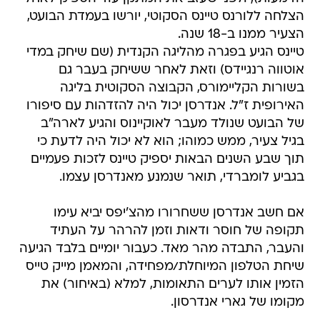
הצלחה ללורנס טיינס הסקוטי, יורשו בעמדת הבועט,
הצעיר ממנו ב-18 שנה.
טיינס הגיע בפגרה מהליגה הקנדית (שם שיחק במדי
אוטווה רנגיידס) וזאת לאחר ששיחק בעבר גם
בשורות הקליימורס, הקבוצה הסקוטית בליגה
האירופית ז"ל. אנדרסן יכול היה להזדהות עם סיפורו
של הבועט שנולד מעבר לאוקיינוס והגיע לארה"ב
בגיל צעיר, ממש כמוהו; הוא לא יכול היה לדעת כי
תוך שבע השנים הבאות יספיק טיינס לזכות פעמיים
בגביע לומברדי, תואר שנמנע מאנדרסן עצמו.
אם חשב אנדרסן ששחרורו מהצ'יפס יביא עימו
תקופה של חוסר ודאות וזמן להרהר על העתיד
והעבר, התבדה מהר מאד. כעבור יומיים בלבד הגיעה
שיחת הטלפון המיוחלת/מפחידה, והמאמן מייק טייס
הזמין אותו לערים התאומות, למלא (באיחור) את
מקומו של גארי אנדרסון.