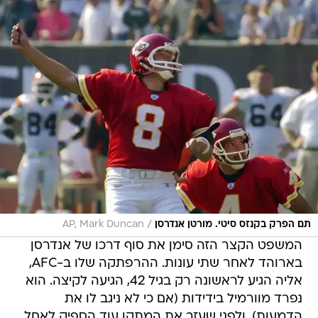
/
תם הפרק בקנזס סיטי. מורטן אנדרסן
AP, Mark Duncan
המשפט הקצר הזה סימן את סוף דרכו של אנדרסן
בארוהד לאחר שתי עונות. ההרפתקה שלו ב-AFC,
אליה הגיע לראשונה רק בגיל 42, הגיעה לקיצה. הוא
נפרד מוורמיל בידידות (אם כי לא ניגב לו את
הדמעות), ולפני שעזב את המתקן עוד הספיק לאחל