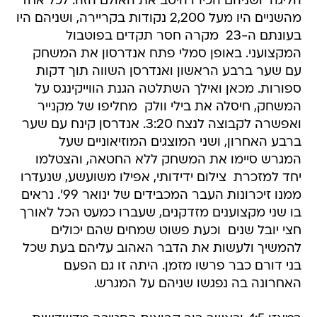
הליגה  ושניהם הכירו היטב את האולם הזה. לכל אחד
מהשניים היו מעל 2,200 נקודות בקריירה, ושניהם היו
בעונתם ה-23  מקרה חסר תקדים בפוטבול
המקצועני. באופן סמלי פתח אנדרסון את המשחק
עם שער ברבע הראשון ואנדרסן השווה תוך דקות
ספורות. מכאן ואילך השתלטה הגנת הווייקינגס על
המשחק, חיסלה את בילי וולק  מחליפו של מקנייר 
ואפשרה לקבוצה לנצח 3:20. אנדרסן קינח עם שער
ברבע האחרון, ושני המוצגים המוזיאוניים שעל
המגרש סיימו את המשחק ללא החטאה, והצטלמו
יחד למזכרת  צילום ידידותי, אפילו משועשע, שנעדרו
ממנו זיכרונות העבר המכבידים של ינואר 99'. נראים
בו שני מקצוענים מזדקנים, שעברו כמעט הכל לאורך
חצי יובל שנים  וכעת פשוט שמחים שהם יכולים
להמשיך ולעשות את הדבר האהוב עליהם בעת שכל
בני דורם כבר פרשו מזמן. היתה זו גם הפעם
האחרונה בה נפגשו שניהם על המגרש.