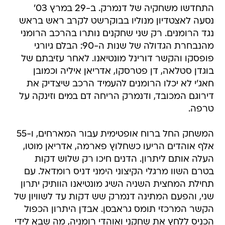
התחדשו משחקיה של דנמרק. ב-29 במרץ 03'
נסעה לאצטדיון מנוליו בבוקרשט לקרב ראש בראש
נגד הרומנים. רק שני שחקנים נותרו בהרכב הרומני
מהנבחרת הגדולה של שנות ה-90: הבלם גיורגי
פופסקו והקשר דורינל מונטיאנו. לאחר עזיבתם של
בוגדן סטלאה, דן פטרסקו, אדריאן איליה וכמובן
חאג'י לא יכלו הרומנים להעמיד הרכב שיצדיק את
דירוגם המכובד, ודנמרק הריחה דם במים וזינקה על
טרפה.
המשחק החל ברוח אופטימית עבור המארחים, ו-55
אלף אוהדים הריעו כשחלוץ פארמה, אדריאן מוטו,
העלה אותם ליתרון. הדנים חיכו רק שלוש דקות
בטרם השוו מרגלי הקיצוני הימני דניס רומדאל. עם
תחילת המחצית השניה השיג מונטיאנו הוותיק יתרון
שני, והפעם המתינה דנמרק שש דקות עד לשוויון של
הקשר המרכזי תומס גראבסן. אבדן היתרון הכפול
הכניס ללחץ את שחקני ואוהדי רומניה, מה שבא לידי