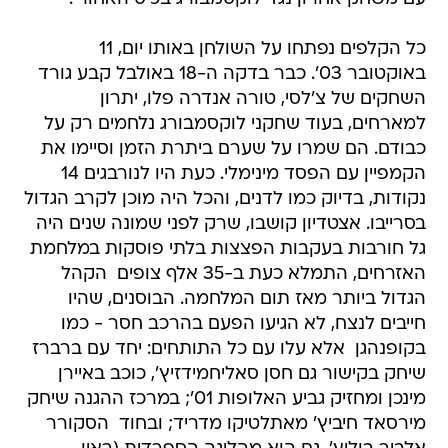
כל הקלפים נפתחו על השולחן באותו יום, 11
באוקטובר 03'. כבר בדקה ה-18 באולבל קבע גורד
השחקים של צ'לסי, טורה אנדרה פלו, יתרון
למארחים, בעוד שחקני לוקסמבורג נלחמים רק על
כבודם. הם שמרו על שערם ביתרת הזמן וסיימו את
הקמפיין עם הפסד מינימלי. כעת היו לנורבגים 14
נקודות, בדיוק כמו לדנים, והכל היה מוכן לקרב הגדול
בסרייבו. אצטדיון קושבו, שרק לפני שמונה שנים היה
גל חורבות בעקבות הפצצות בלתי פוסקות במלחמת
האזרחים, התמלא כעת ב-35 אלף צופים  הקהל
הגדול ביותר מאז תום המלחמה. הבוסנים, שהיו
חייבים לנצח, לא הגיעו הפעם בהרכב חסר - כמו
בקופנהגן  אלא עלו עם כל התותחים: יחד עם ברברז
שיחק בקישור גם חסן סאליחמידזיץ', כוכב באיירן
מינכן ומחזיק גביע האלופות 01'; במרכז ההגנה שיחק
מירסאד חיביץ' מאתלטיקו מדריד; ובחוד  הסקורר