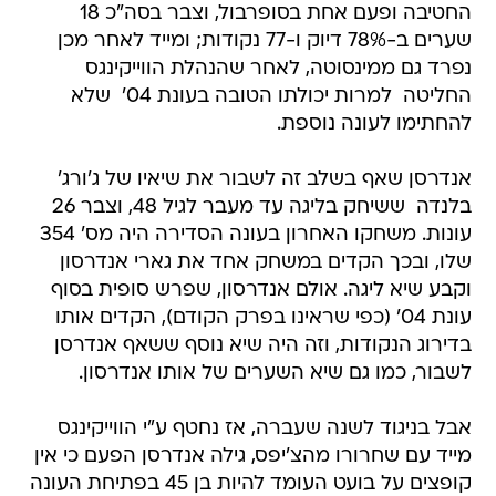
החטיבה ופעם אחת בסופרבול, וצבר בסה"כ 18
שערים ב-78% דיוק ו-77 נקודות; ומייד לאחר מכן
נפרד גם ממינסוטה, לאחר שהנהלת הווייקינגס
החליטה  למרות יכולתו הטובה בעונת 04'  שלא
להחתימו לעונה נוספת.
אנדרסן שאף בשלב זה לשבור את שיאיו של ג'ורג'
בלנדה  ששיחק בליגה עד מעבר לגיל 48, וצבר 26
עונות. משחקו האחרון בעונה הסדירה היה מס' 354
שלו, ובכך הקדים במשחק אחד את גארי אנדרסון
וקבע שיא ליגה. אולם אנדרסון, שפרש סופית בסוף
עונת 04' (כפי שראינו בפרק הקודם), הקדים אותו
בדירוג הנקודות, וזה היה שיא נוסף ששאף אנדרסן
לשבור, כמו גם שיא השערים של אותו אנדרסון.
אבל בניגוד לשנה שעברה, אז נחטף ע"י הווייקינגס
מייד עם שחרורו מהצ'יפס, גילה אנדרסן הפעם כי אין
קופצים על בועט העומד להיות בן 45 בפתיחת העונה