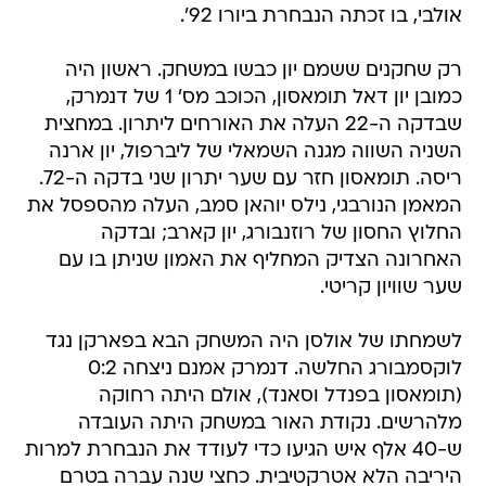
אולבי, בו זכתה הנבחרת ביורו 92'.
רק שחקנים ששמם יון כבשו במשחק. ראשון היה
כמובן יון דאל תומאסון, הכוכב מס' 1 של דנמרק,
שבדקה ה-22 העלה את האורחים ליתרון. במחצית
השניה השווה מגנה השמאלי של ליברפול, יון ארנה
ריסה. תומאסון חזר עם שער יתרון שני בדקה ה-72.
המאמן הנורבגי, נילס יוהאן סמב, העלה מהספסל את
החלוץ החסון של רוזנבורג, יון קארב; ובדקה
האחרונה הצדיק המחליף את האמון שניתן בו עם
שער שוויון קריטי.
לשמחתו של אולסן היה המשחק הבא בפארקן נגד
לוקסמבורג החלשה. דנמרק אמנם ניצחה 0:2
(תומאסון בפנדל וסאנד), אולם היתה רחוקה
מלהרשים. נקודת האור במשחק היתה העובדה
ש-40 אלף איש הגיעו כדי לעודד את הנבחרת למרות
היריבה הלא אטרקטיבית. כחצי שנה עברה בטרם