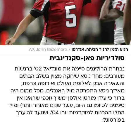
/
הגיע הזמן לחזור הביתה. אנדרסן
AP, John Bazemore
סולדיריות פאן-סקנדינבית
נבחרת הרוליגנים סיימה את מונדיאל 02' ברגשות
מעורבים: מחד גיסא שיחקה מצוין בשלב הבתים
והשאירה אבק לאלופת העולם ואירופה צרפת,
מאידך גיסא התפרקה מול האנגלים. מכל מקום היה
ברור כי עידן מורטן אולסן ימשיך (וכפי שראינו אין
סימנים לסיומו גם היום, עשר שנים מאוחר יותר) ומייד
החלו ההכנות למוקדמות יורו 04', שנועד להיערך
בפורטוגל.