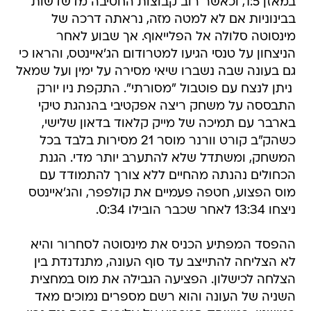
במאזן 1:5, וכאשר רוב קבוצות החטיבה מדשדשות
בבינוניות אם לא למטה מזה, נראתה דרכה של
מינסוטה סלולה אל הפלייאוף. אך שבוע לאחר
הניצחון על טנסי הגיעו למטרודום הג'איינטס, והראו כי
גם בעונה שבה נשברו שיאי מסירה על ימין ועל שמאל
 ניתן לנצח עם פוטבול "מסורתי". התקפת ניו יורק
התבססה על משחק ריצה אפקטיבי בהנהגת טיקי
בארבר עם תמיכה של מייק קלאוד בדאון שלישי,
כשהק"ב קורט וורנר מוסר 21 מסירות בלבד בכל
המשחק, ומשתדל שלא להתערב יותר מדי. הגנת
הכחולים נהנתה מהחיים ללא צורך להתמודד עם
מוס הפצוע, חטפה פעמיים את קולפפר, והג'איינטס
ניצחו 13:34 לאחר שכבר הובילו 0:34.
ההפסד המפתיע הכניס את מינסוטה לסחרור והיא
לא הצליחה להתייצב עד סוף העונה, מתנדנדת בין
הצלחה לכישלון. הפציעה הגבילה את מוס במחצית
השניה של העונה והוא רשם מספרים נמוכים מאד