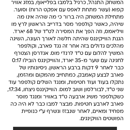
המשחק התנהל, כרגיל בלמבו בפלייאוף, במזג אוויר
קפוא (עשר מתחת לאפס עם אפקט הרוח) וסוער.
מתחילת המשחק היה ברור כי מה שהיה אינו מה
שיהיה, כאשר קולפפר מסר בדרייב הראשון לרץ מו
וויליאמס, וזה הפך את המסירה לט"ד של 68 יארד.
הגנת הווייקינגס שהיתה חלשה לאורך העונה, השיגה
מהלכים גדולים בזה אחר זה נגד פארב, וקולפפר
המשיך להלום עם ט"ד לרנדי מוס. אנדרסן הצטרף
לחגיגה עם שער מ-35 יארד, והווייקינגס הובילו 0:17
כבר לאחר 9 דקות ברבע הראשון. ניסיונותיו של
פארב לבצע קאמבק, כמתחייב מהמקום ומהזמן,
נתקלו בעוד ועוד חטיפות, ומנגד השלים קולפפר עוד
שני ט"ד, לבורלסון ושוב למוס. הווייקינגס ניצחו, 17:34,
כשקולפפר משיג ארבעה ט"ד באוויר ומנגד מוסר
פארב לארבע חטיפות. מבצר למבו כבר לא היה כה
מפחיד ומאיים, לאחר שנבזז ונשרף ע"י כנופיית
הפושטים הוויקינגים.