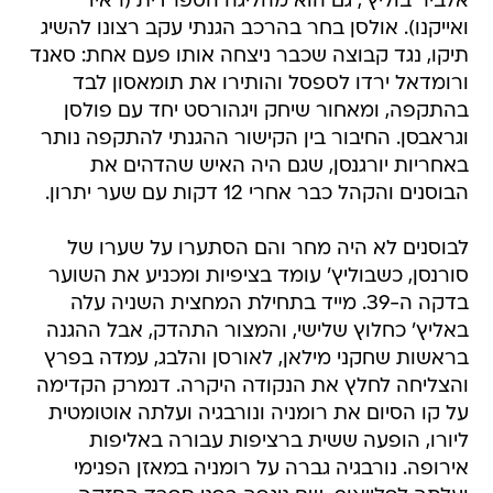
אלביר בוליץ', גם הוא מהליגה הספרדית (ראיו
ואייקנו). אולסן בחר בהרכב הגנתי עקב רצונו להשיג
תיקו, נגד קבוצה שכבר ניצחה אותו פעם אחת: סאנד
ורומדאל ירדו לספסל והותירו את תומאסון לבד
בהתקפה, ומאחור שיחק ויגהורסט יחד עם פולסן
וגראבסן. החיבור בין הקישור ההגנתי להתקפה נותר
באחריות יורגנסן, שגם היה האיש שהדהים את
הבוסנים והקהל כבר אחרי 12 דקות עם שער יתרון.
לבוסנים לא היה מחר והם הסתערו על שערו של
סורנסן, כשבוליץ' עומד בציפיות ומכניע את השוער
בדקה ה-39. מייד בתחילת המחצית השניה עלה
באליץ' כחלוץ שלישי, והמצור התהדק, אבל ההגנה
בראשות שחקני מילאן, לאורסן והלבג, עמדה בפרץ 
והצליחה לחלץ את הנקודה היקרה. דנמרק הקדימה
על קו הסיום את רומניה ונורבגיה ועלתה אוטומטית
ליורו, הופעה ששית ברציפות עבורה באליפות
אירופה. נורבגיה גברה על רומניה במאזן הפנימי