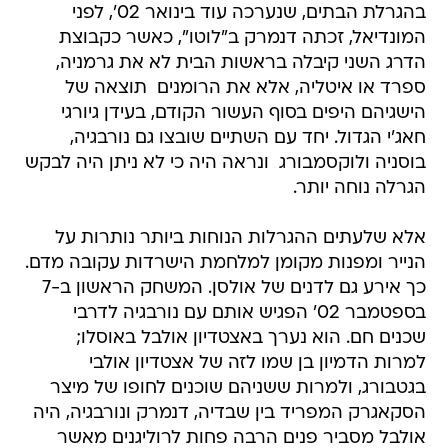
בהגרלת הבתים, שנערכה עוד בינואר 02', לפני
המונדיאל, זכתה דנמרק ב"לוטו", כאשר כקבוצת
הדרג השני קיבלה בראשות הבית לא את גרמניה,
ספרד או איטליה, אלא את הרומנים  תוצאה של
הישגיהם היפים בסוף העשור הקודם, בעידן גיורגי
חאג'י הגדול. יחד עם השתיים שובצו גם נורבגיה,
בוסניה ולוקסמבורג  ונראה היה כי לא ניתן היה לבקש
הגרלה נוחה יותר.
אלא שלעתים ההגרלות הנוחות ביותר נותרות על
הנייר ומפנות מקומן למלחמת הישרדות עקובה מדם.
כך אירע גם לדנים של אולסן. המשחק הראשון ב-7
בספטמבר 02' הפגיש אותם עם נורבגיה לדרבי
שכנים חם. הוא נערך באצטדיון אולבל באוסלו;
למרות הדמיון בן שמו לזה של אצטדיון אולבי
בגטבורג, ולמרות ששניהם שוכנים לחופו של מיצר
הסקאגרק המפריד בין שבדיה, דנמרק ונורבגיה, היה
אולבל מסביר פנים הרבה פחות לרוליגנים מאשר