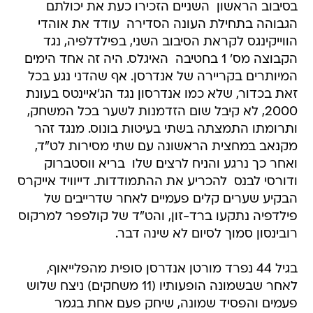
בסיבוב הראשון  השניים הזכירו כעת את יכולתם
הגבוהה בתחילת העונה הסדירה  עודד את אוהדי
הווייקינגס לקראת הסיבוב השני, בפילדלפיה, נגד
הקבוצה מס' 1 בחטיבה  האיגלס. היה זה אחד הימים
המיותרים בקריירה של אנדרסן. אף שהדני נגע בכל
זאת בכדור, שלא כמו אנדרסון נגד הג'איינטס בעונת
2000, לא קיבל שום הזדמנות לשער בכל המשחק,
ותרומתו התמצתה בשתי בעיטות בונוס. מנגד זהר
מקנאב במחצית הראשונה עם שתי מסירות לט"ד,
ואחר כך נרגע והניח לרצים שלו  בריא ווסטברוק
ודורסי לבנס  להכריע את ההתמודדות. דייוויד אייקרס
הבקיע שערים קלים פעמיים לאחר שדרייבים של
פילדפיה נתקעו ברד-זון, והט"ד של קולפפר למרקוס
רובינסון סמוך לסיום לא שינה דבר.
בגיל 44 נפרד מורטן אנדרסן סופית מהפלייאוף,
לאחר שבשמונה הופעותיו (11 משחקים) ניצח שלוש
פעמים והפסיד שמונה, שיחק פעם אחת בגמר