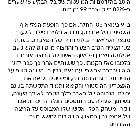
היטב בהזדמנויות המועטות שקיבל, הבקיע 18 שערים
ב-82% דיוק וצבר 99 נקודות.
ב-9 בינואר 05' החלה, אם כך, הופעת הפלייאוף
השמינית של אנדרסן, ודווקא בלמבו פילד, לשעבר
מבצר הפלייאוף הבלתי חדיר של הפאקרס. בעונת
02' הצליח הק"ב הצעיר והחצוף מייק ויק להשיג עם
אטלנטה ניצחון פלייאוף ראשון של קבוצה אורחת
בלמבו מאז הקמתו, כך ששנתיים אחר כך כבר ידוע
היה שהדבר אפשרי. עם זאת, גרין ביי השיגה סוויפ על
הווייקינגס בעונה הסדירה, ומינסוטה שנאה את
האצטדיון ההיסטורי והקפוא ותמיד התקשתה בו. גם
יכולתו הגבוהה של פארב מלך הקרח לאורך העונה,
בשיתוף פעולה עם התופסים דונלד דרייבר וג'אבון
ווקר, ומשחק הפליי אקשן שלו המבוסס על הריצה
של אחמן גרין המצוין, היו סיבות לחשש מצד
האורחים.