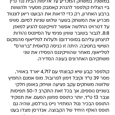
במושגיו. במשחק המכריע על אליפות הבית נגד גרין
ביי הצליח קולפפר להנהיג קאמבק מסעיר ולהשוות
ברבע האחרון, רק כדי לראות את הבועט ריאן לונגוול
מכריע את המשחק בשער שלוש שניות לסיום. סוויפ
על דטרויט החלשה אפשר לווייקינגס להגיע למאזן
8:8, לגבור בשובר שוויון פנימי על הסיינטס (הודות
לניצחון עליהם בסופרדום) ולעלות לפלייאוף מהמקום
השישי בחטיבה. היתה זו כניסה קלאסית "ברוורס"
לפלייאוף, מאחר שהווייקינגס הפסידו את שני
משחקיהם האחרונים בעונה הסדירה.
קולפפר קבע שיא קבוצתי עם 4,717 יארד באוויר,
מסר 39 ט"ד וקיבל זימון לפרובול. מוס אמנם החמיץ
שלושה משחקים עקב פציעה ושיחק באופן חלקי
בשניים נוספים, אך בכל זאת התקרב ל-50 תפיסות
וצבר 13 ט"ד, יותר כתופס פוזשן הפעם. את תפקיד
התופס הבכיר נטל המחזיר נייט בורלסון, שהיה גם
תופס האלף היחיד של הקבוצה. אנדרסן מצדו בעט