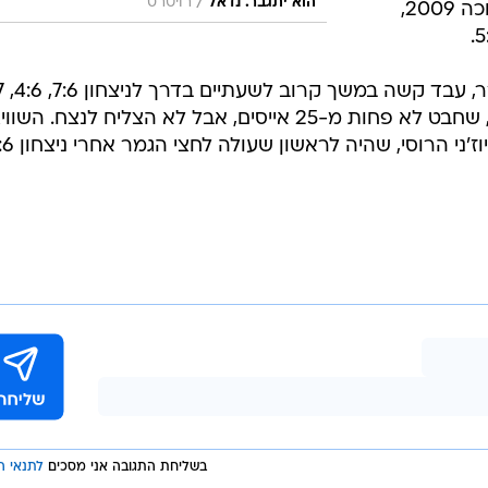
/
הוא יתגבר. נדאל
רויטרס
לדרבי גרמני את טומי האס הוותיק, זוכה 2009,
המדורג מספר 2 ב
על מילוש ראוניץ' הקנדי (5 בטורניר), שחבט לא פחות מ-25 אייסים, אבל לא הצליח לנצח. ה
בשליחת התגובה אני מסכים
לתנאי ה