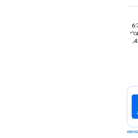
רוגבי וקריקט
גולף
ביליארד
טורניר, רוג'ר פדרר, עבד קשה במשך קרוב לשעתיים בדרך לניצחון 7:6, 4:6, 6:7
תקצירים
שוויצרי
הגדול יפגוש בחצי הגמר את מיכאיל יוז'ני הרוסי, שהיה לראשון שעולה לחצי הגמר אחרי ניצחון 4:6,
שימוש