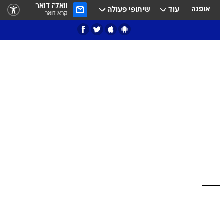
וואלה דואר
אופנה
עוד
שיתופי פעולה
קרא דואר
ציון 3
דאבל דריבל
י