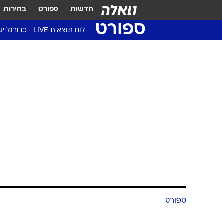
חדשות
ספורט
בחירות
ספורט
לוח תוצאות LIVE
כדורגל יש
ליגת העל Winner
סטט' ליגת
גביע המדי
גביע הטוט
שגרירים
נבחרות י
ליגה לאומ
ליגה א'
ספורט