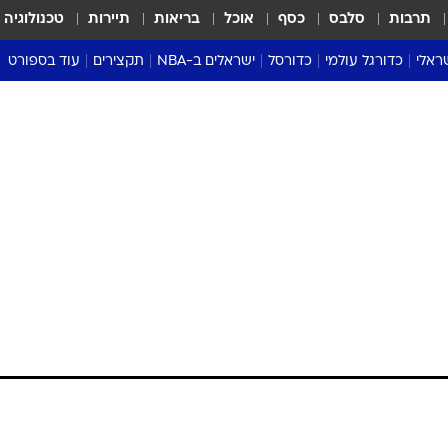
תרבות
סלבס
כסף
אוכל
בריאות
תיירות
טכנולוגיה
ראלי
כדורגל עולמי
כדורסל
ישראלים ב-NBA
תקצירים
עוד בספורט
ליגה אנגלית
ליגת העל
דני אבדיה
מונדיאל 2026
 העל
ליגה ספרדית
דאבל דריבל
NBA
נה
ליגה איטלקית
יורוליג וכדורסל אירופי
טבלאות
ו
ליגה גרמנית
ליגה לאומית
פודקאסטים
ליגה צרפתית
נבחרות ישראל בכדורסל
מסכמים מחזור
שראל
ליגת האלופות
כדורסל נשים
אבא של שבת
ית
הליגה האירופית
מעל הטבעת
דרום אמריקה
סערה בממלכה
טניס
טראש טוק
ספורט אמריקא
פוקר