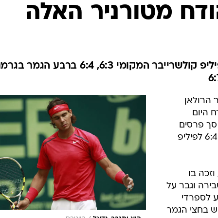
ענפים נוספים
דח מטורניר האלה
לוח שידורים
החידה של ספור
ארכיון מדורים
כתבו לנו
הספרדי המותש מפריס נכנע לפיליפ קולשרייבר המקומי 6:3, 6:4 ברבע הג
 הרולאן
ח היום
סך פרסים
של 750 אלף יורו) , אחרי הפסד 6:3, 6:4 לפיליפ
 8 בטורניר, וזכה בו
ירה וגבר על
ע לספרדי
 יפגוש בחצי הגמר