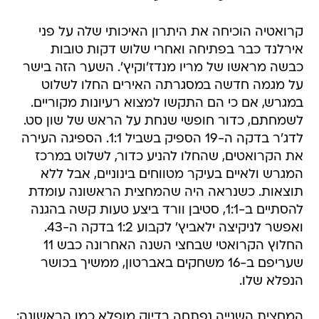
קרואטיה הוכיחה את היתרון האיכותי שלה על פני
אירלנד כבר בפתיחה ואחרי שלוש דקות טובות
כבשה מראשו של מריו מנדז'וקיץ'. השער הזה בישר
על מגמה חדשה במסגרתה האירים החלו לשלוט
במגרש, אם כי הם התקשו למצוא רעיונות מקוריים.
לשמחתם, כדור חופשי שנחת על הראש של שון סט.
לדג'ר בדקה ה-19 הספיק בשביל 1:1. הספיגה העירה
את הקרואטים, שהחלו להניע כדור, לשלוט במרכז
המגרש ולאיים בעיקר מטווחים בינוניים, אבל ללא
תוצאות. כשנראה היה שהמחצית הראשונה עומדת
להסתיים ב-1:1, סטיבן וורד ביצע טעות קשה בהגנה
ואפשר לניקיצה ילאביץ' לקבוע 1:2 בדקה ה-43.
החלוץ הקרואטי שבחצי השנה האחרונה כבש 11
שעריפם ב-16 משחקים באברטון, ממשיך בכושר
הנפלא שלו.
המחצית השנייה נפתחה בדיוק מופלא כמו הראשונה: