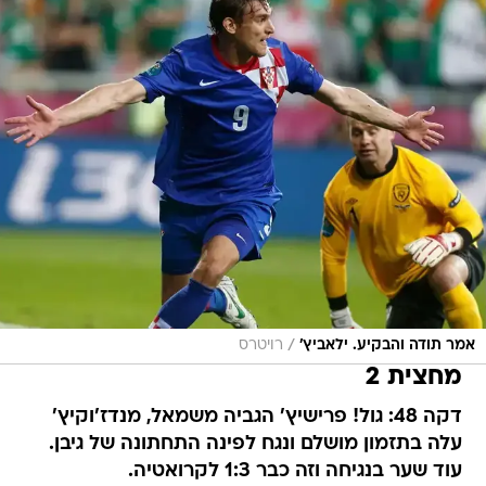
/
אמר תודה והבקיע. ילאביץ'
רויטרס
מחצית 2
דקה 48: גול! פרישיץ' הגביה משמאל, מנדז'וקיץ'
עלה בתזמון מושלם ונגח לפינה התחתונה של גיבן.
עוד שער בנגיחה וזה כבר 1:3 לקרואטיה.