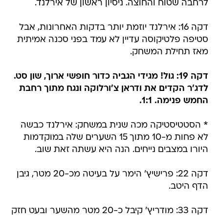
לרחבה שטוח והחוצה. ניסיון ראשון של אירלנד.
דקה 16: אירלנד יוזמת יותר בדקות האחרונות, אבל
סטיפה פלטיקוסה עדיין לא עמד בפני סכנה אמיתית
מאז תחילת המשחק.
דקה 19: גול! מגידי הגביה כדור חופשי ארוך, שון סט.
לדג'ר הקדים את ודראן צ'ורלוקה ונגח מתוך רחבת
החמש פנימה. 1:1.
* הסטטיסטיקה מכה שנית במשחק: אירלנד כבשה
לא פחות מ-10 מתוך 15 השערים שלה במוקדמות
היורו במצבים נייחים. הנה היא עשתה זאת שוב.
דקה 22: פרישיץ' הימר על בעיטה מכ-20 מטר, גיבן
הדף היטב.
דקה 33: מודריץ' קיבל כ-20 מטר מהשער ובעט חזק