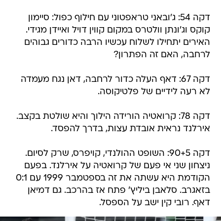
דקה 54: ג'ובאני טראפטוני עם חילוף כפול: סיימון
קוקס וג'ונתן וולטרס במקום קווין דויל ואיידן מגידי.
האירים יתחילו לשלוח עכשיו הרבה כדורים גבוהים
לרחבה, האם זה הפתרון?
דקה 67: דאף העלה כדור לרחבה, דאן נגח מעמדה
לא רעה לידיים של פלטיקוסה.
דקה 78: קרואטיה הורידה הילוך והיא שולטת בקצב.
אירלנד נראית אובדת עצות, בדרך להפסד.
דקה 90+5: השופט ההולנדי, קויפרס, שרק לסיום.
ניצחון שני אי פעם של קרואטיה על אירלנד. בפעם
הקודמת היא עשתה את זה בספטמבר 1999 עם 0:1
בזאגרב. סלאבן ביליץ' פתח אז בהרכב. גם דמיאן
דאף. רובי קין ישב על הספסל.