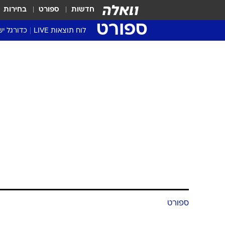
חדשות
ספורט
בחירות
ספורט
לוח תוצאות LIVE
כדורגל יש
ליגת העל Winner
סטט' ליגת
גביע המדי
גביע הטוט
שגרירים
נבחרות י
ליגה לאומ
ליגה א'
ספורט