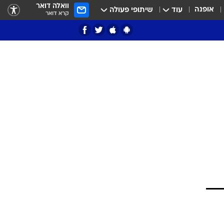
וואלה דואר
אופנה
עוד
שיתופי פעולה
קרא דואר
ציון 3
דאבל דריבל
י