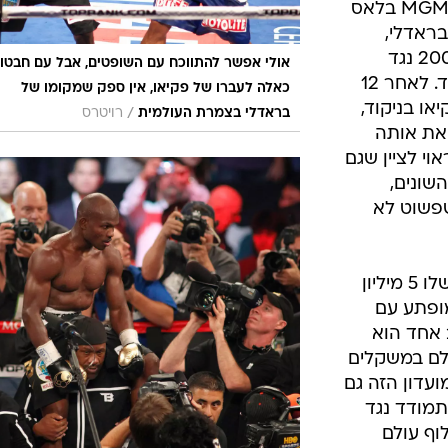
באותו מקום שבו הפסיד אז, מלון ה-MGM בלאס
בראדלי,
בהחלטת שופטים. בניגוד לקרב ב-2005 נגד
אולי אפשר להתווכח עם השופטים, אבל עם חבטו
מוראלס, ההחלטה לא הייתה פה אחד. לאחר 12
כאלה לעברו של פקיאו, אין ספק שמקומו של
ט אחד קבע 113:115 לפקיאו בניקוד,
/
בראדלי בצמרת העולמית
רויטרס
את אותה
י לציין שגם
שונים,
שפשוט לא
גם בראדלי, שהרוויח בזכות הניצחון שלו 5 מיליון
ופתע עם
 אחד הוא
לם במשקלים
ועדון הזה גם
התמודד נגד
וף עולם