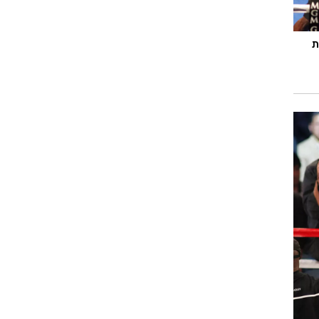
רוגבי וקריקט
גולף
ת
ביליארד
תקצירים