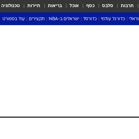
תרבות
סלבס
כסף
אוכל
בריאות
תיירות
טכנולוגיה
ראלי
כדורגל עולמי
כדורסל
ישראלים ב-NBA
תקצירים
עוד בספורט
ליגה אנגלית
ליגת העל
דני אבדיה
מונדיאל 2026
 העל
ליגה ספרדית
דאבל דריבל
NBA
נה
ליגה איטלקית
יורוליג וכדורסל אירופי
טבלאות
ו
ליגה גרמנית
ליגה לאומית
פודקאסטים
ליגה צרפתית
נבחרות ישראל בכדורסל
מסכמים מחזור
שראל
ליגת האלופות
כדורסל נשים
אבא של שבת
ית
הליגה האירופית
מעל הטבעת
דרום אמריקה
סערה בממלכה
טניס
טראש טוק
ספורט אמריקא
פוקר