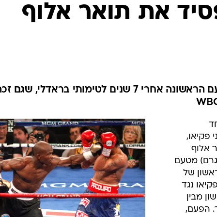
ענפים נוספים
סיד את תואר אלוף
לוח שידורים
החידה של ספור
ארכיון מדורים
כתבו לנו
המתאגרף הפיליפיני הפסיד בפעם הראשונה אחרי 7 שנים לטימותי בראדלי, שגם ז
ד
 פקיאו,
 אלוף
מעורב (עד 67.5 קילוגרם) מטעם
הראשון של
תמודד פקיאו נגד
ון מבין
. הפעם,