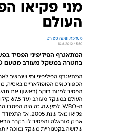
מני פקיאו הפ
העולם
מערכת וואלה ספורט
10.6.2012 / 5:50
בחגורה במשקל מעורב מטעם WBO
המתאגרף הפיליפיני ומי שנחשב לאח
הספורטאים הפופולאריים באסיה, מני
הפסיד לפנות בוקר (ראשון) את תואר
העולם במשקל 
ה-WBO. למעשה, זה היה הפסדו 
פקיאו מאז שנת 2005. אז ה
אריק מוראלס והפסיד לו בקרב הראש
שלושה בקטגוריית משקל נמוכה יותר