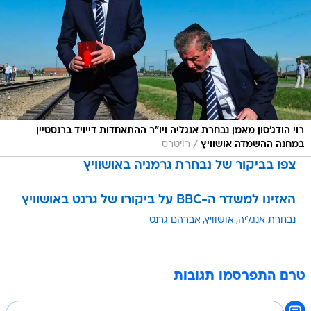
רוי הודג'סון מאמן נבחרת אנגליה ויו"ר ההתאחדות דייויד ברנסטיין
/
במחנה ההשמדה אושוויץ
רויטרס
צפו בביקור של נבחרת גרמניה באושוויץ
האזינו למשדר ה-BBC על ביקורו של גרנט באושוויץ
נבחרת אנגליה
אושוויץ
אברהם גרנט
טרם התפרסמו תגובות