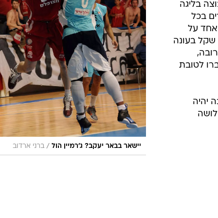
צה בליגה
ם בכל
אחד על
המינימום מ-750 אלף שקל בעונה
הקרובה,
יועברו לטובת
 יהיה
שלושה
/
יישאר בבאר יעקב? ג'רמיין הול
ברני ארדוב