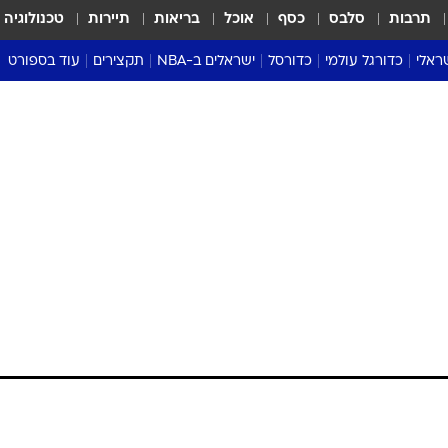
תרבות
סלבס
כסף
אוכל
בריאות
תיירות
טכנולוגיה
ראלי
כדורגל עולמי
כדורסל
ישראלים ב-NBA
תקצירים
עוד בספורט
ליגה אנגלית
ליגת העל
דני אבדיה
מונדיאל 2026
 העל
ליגה ספרדית
דאבל דריבל
NBA
נה
ליגה איטלקית
יורוליג וכדורסל אירופי
טבלאות
ו
ליגה גרמנית
ליגה לאומית
פודקאסטים
ליגה צרפתית
נבחרות ישראל בכדורסל
מסכמים מחזור
שראל
ליגת האלופות
כדורסל נשים
אבא של שבת
ית
הליגה האירופית
מעל הטבעת
דרום אמריקה
סערה בממלכה
טניס
טראש טוק
ספורט אמריקא
פוקר