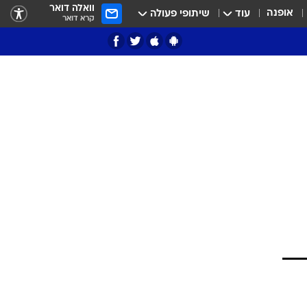
וואלה דואר
אופנה
עוד
שיתופי פעולה
קרא דואר
ציון 3
דאבל דריבל
י