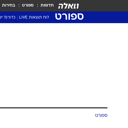
חדשות
ספורט
בחירות
ספורט
לוח תוצאות LIVE
כדורגל יש
ליגת העל Winner
סטט' ליגת
גביע המדי
גביע הטוט
שגרירים
נבחרות י
ליגה לאומ
ליגה א'
ספורט