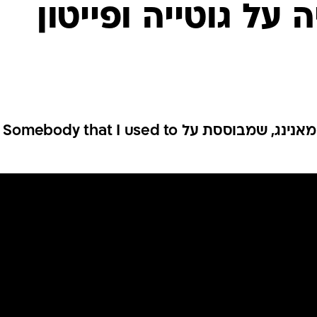
ענפים נוספים
 על גוטייה ופייטון
לוח שידורים
החידה של ספור
ארכיון מדורים
כתבו לנו
צפו בסאטירה מצוינת על פייטון מאנינג, שמבוססת על Somebody that I used to