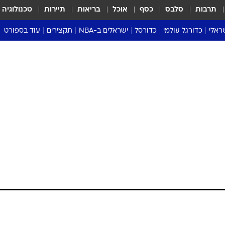
תרבות
סלבס
כסף
אוכל
בריאות
תיירות
טכנולוגיה
ראלי
כדורגל עולמי
כדורסל
ישראלים ב-NBA
תקצירים
עוד בספורט
ליגה אנגלית
ליגת העל
דני אבדיה
מונדיאל 2026
 העל
ליגה ספרדית
דאבל דריבל
NBA
נה
ליגה איטלקית
יורוליג וכדורסל אירופי
טבלאות
ו
ליגה גרמנית
ליגה לאומית
פודקאסטים
ליגה צרפתית
נבחרות ישראל בכדורסל
מסכמים מחזור
שראל
ליגת האלופות
כדורסל נשים
אבא של שבת
ית
הליגה האירופית
מעל הטבעת
דרום אמריקה
סערה בממלכה
טניס
טראש טוק
ספורט אמריקא
פוקר