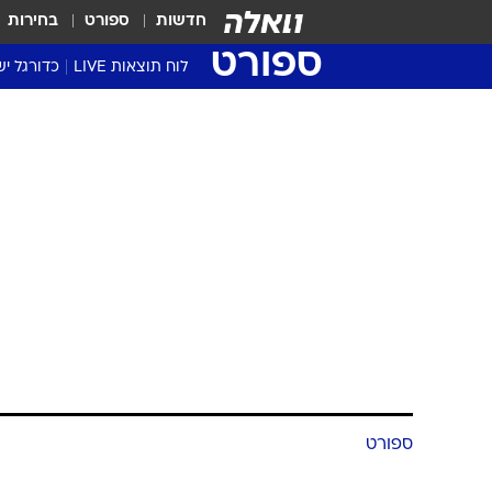
חדשות
ספורט
בחירות
ספורט
לוח תוצאות LIVE
כדורגל יש
ליגת העל Winner
סטט' ליגת
גביע המדי
גביע הטוט
שגרירים
נבחרות י
ליגה לאומ
ליגה א'
ספורט