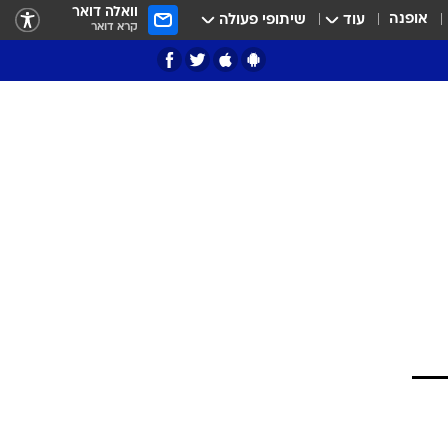
וואלה דואר
אופנה
עוד
שיתופי פעולה
קרא דואר
ציון 3
דאבל דריבל
י