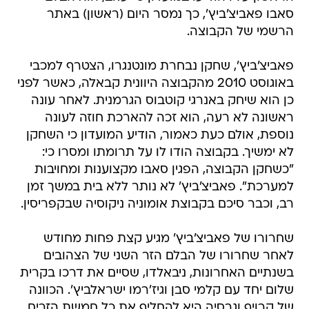
סאבו פאביצ'ביץ', כך נמסר היום (ראשון) באתר
הרשמי של הקבוצה.
פאביצ'ביץ', שחקן נבחרת מונטנגרו, הצטרף למכבי
באוגוסט 2010 מהקבוצה היוונית קבאלה, כאשר לפני
כן הוא שיחק באנרגי קוטבוס הגרמנית. לאחר עונה
ראשונה לא רעה, הוא זכה להארכת חוזה לעונה
נוספת, אולם כעת כאמור, הודיע המועדון כי השחקן
לא ימשיך. בקבוצה הודו לו על תרומתו ומסרו כי:
"כשחקן הקבוצה, הפגין סאבו מקצוענות ומחויבות
למערכת". פאביצ'ביץ' לא נותר ללא בית במשך זמן
רב, וכבר סיכם בקבוצת אומוניה ניקוסיה שבקפריסין.
שחרורו של פאביצ'ביץ' מגיע קצת פחות מחודש
לאחר שחרורו של הבלם הזר השני של הצהובים
בשנתיים האחרונות, ניבאלדו, שסיים את דרכו בקרית
שלום יחד עם קלמי סבן וגיז'רמו ישראלביץ'. הכוונה
של קרויף וגרסיה היא להחליף את כל חמשת הזרים