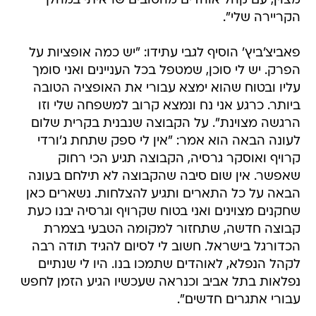
מצוין, עם קהל אוהדים מהטובים שראיתי במהלך
הקריירה שלי".
פאביצ'ביץ' הוסיף לגבי עתידו: "יש כמה אופציות על
הפרק. יש לי סוכן, שמטפל בכל העניינים ואני סומך
עליו ובטוח שהוא ימצא עבורי את האופציה הטובה
ביותר. כרגע אני נח ונמצא קרוב למשפחה שלי וזו
הרגשה מצוינת". על הקבוצה שנבנית בקרית שלום
לעונה הבאה הוא אמר: "אין לי ספק שתחת ג'ורדי
קרויף ואוסקר גרסיה, הקבוצה תגיע הכי רחוק
שאפשר. אין שום סיבה שהקבוצה לא תילחם בעונה
הבאה על כל התארים ותגיע להצלחות. נשארים כאן
שחקנים מצוינים ואני בטוח שקרויף וגרסיה יבנו כעת
קבוצה חדשה, שתחזור למקומה הטבעי בצמרת
הכדורגל בישראל. חשוב לי לסיום להגיד תודה רבה
לקהל הנפלא, לאוהדים שתמכו בנו. היו לי שנתיים
נפלאות בתל אביב וכנראה שעכשיו הגיע הזמן לחפש
עבורי אתגרים חדשים".