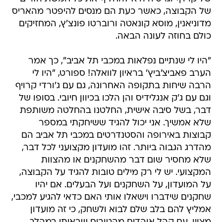
של הקבוצה, כאשר כעת הם מנסים להיפטר מהאריס
מדוניאנין, מוסא קונאטה ורוברטו פונצ'ץ, המחזיקים
כולם בחוזה לעונה הבאה.
"היו לי שנתיים נפלאות במכבי תל אביב", כך אמר
הערב פאביצ'ביץ' בראיון לוואלה! ספורט, "היו לי
הרבה שיחות בתקופה האחרונה, גם עם ג'ורדי קרויף
וגם עם ג'ק אנגלידיס והן הלכו בכיוון חיובי. בסופו של
דבר, בשל סיבה אישית, החלטנו בהחלטה משותפת
שלא אמשיך. אני יכול להגיד ששיחקתי במספר
קבוצות באירופה והסטנדרטים במכבי תל אביב הם
מהדרג הגבוה ביותר. זהו מועדון מקצועני לכל דבר,
שלא מחסיר שום דבר מהשחקנים או מהצוות
המקצועי. יש לי רק מילים טובות להגיד על הקבוצה,
על המועדון, על השחקנים ועל הבעלים. אם יהיו
שחקנים שידברו וישאלו אותי האם כדאי להגיע למכבי,
אמליץ להם בלב שלם לבוא ולשחק, כי זה מועדון