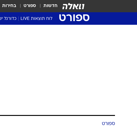
חדשות
ספורט
בחירות
ספורט
לוח תוצאות LIVE
כדורגל יש
ליגת העל Winner
סטט' ליגת
גביע המדי
גביע הטוט
שגרירים
נבחרות י
ליגה לאומ
ליגה א'
ספורט