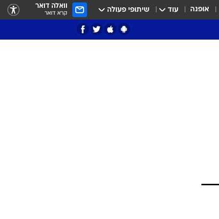
וואלה דואר
אופנה
עוד
שיתופי פעולה
קרא דואר
ציון 3
דאבל דריבל
י