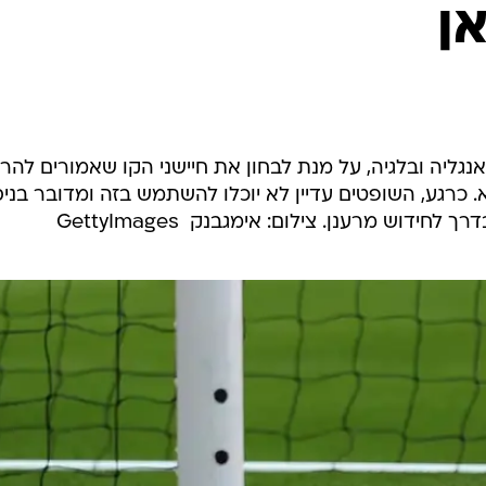
ענפים נוספים
ן
לוח שידורים
החידה של ספור
ארכיון מדורים
כתבו לנו
נגליה ובלגיה, על מנת לבחון את חיישני הקו שאמורים להר
כרגע, השופטים עדיין לא יוכלו להשתמש בזה ומדובר בניסו
וש מרענן. צילום: אימגבנק  GettyImages