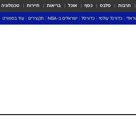
תרבות
סלבס
כסף
אוכל
בריאות
תיירות
טכנולוגיה
ראלי
כדורגל עולמי
כדורסל
ישראלים ב-NBA
תקצירים
עוד בספורט
ליגה אנגלית
ליגת העל
דני אבדיה
מונדיאל 2026
 העל
ליגה ספרדית
דאבל דריבל
NBA
נה
ליגה איטלקית
יורוליג וכדורסל אירופי
טבלאות
ו
ליגה גרמנית
ליגה לאומית
פודקאסטים
ליגה צרפתית
נבחרות ישראל בכדורסל
מסכמים מחזור
שראל
ליגת האלופות
כדורסל נשים
אבא של שבת
ית
הליגה האירופית
מעל הטבעת
דרום אמריקה
סערה בממלכה
טניס
טראש טוק
ספורט אמריקא
פוקר