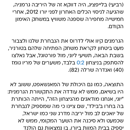
(רביעי) בלייפציג, היה דווקא זה של היריבה גרמניה,
שהגיעה לניסוי הכלים האחרון לפני יורו 2012, אחרי
חמישייה מחפירה שספגה משוויץ במשחק האימון
הקודם.
הגרמנים קיוו אולי לדרוס את הנבחרת שלנו ולצבור
מעט ביטחון לקראת משחק הפתיחה שלהם בטורניר,
בשבת הבאה, תשיעי ליוני, מול פורטוגל, אבל נאלצו
להסתפק בניצחון
0:2
בלבד, משערים של מריו גומז
(40) ואנדרה שרלה (82).
התוצאה, כמו גם היכולת של המאנשאפט, ששוב לא
היו בשיאם, ממש לא עודדה את התקשורת הגרמנית:
"יוגי, אנחנו מודאגים מהניצחון הזה", הייתה הכותרת
בה בחרו ב'בילד', שם ציינו כי מה שמספיק לנבחרת
של יואכים לב מול יריבה מדרג שני כמו ישראל,
שכמעט ולא סיכנה את השער המקומי, ממש לא
יספיק בבית המוות ביורו, בו נמצאות גם הולנד