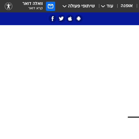
וואלה דואר
אופנה
עוד
שיתופי פעולה
קרא דואר
ציון 3
דאבל דריבל
י