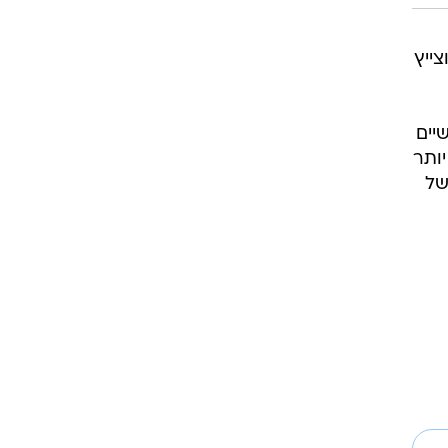
רוגבי וקריקט
גולף
ייץ
ביליארד
תקצירים
ץ חודשיים
ותר
של