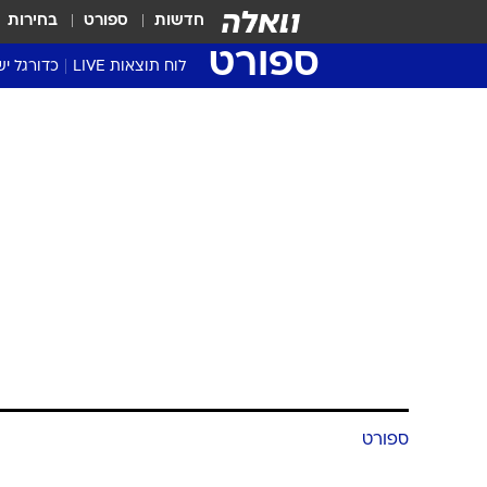
חדשות
ספורט
בחירות
ספורט
לוח תוצאות LIVE
כדורגל יש
ליגת העל Winner
סטט' ליגת
גביע המדי
גביע הטוט
שגרירים
נבחרות י
ליגה לאומ
ליגה א'
ספורט