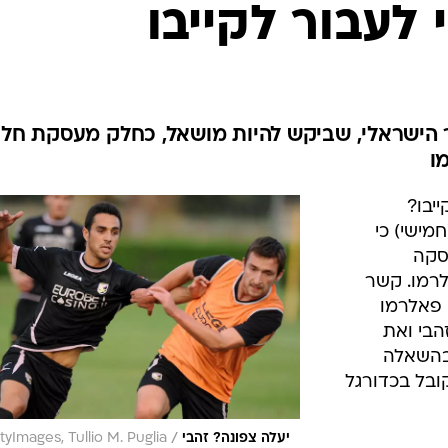
ענפים נוספים
 לעבור לקייבו
לוח שידורים
החידה של ספור
ארכיון מדורים
כתבו לנו
 הישראלי, שביקש להיות מושאל, כחלק מעסקת חליפ
ו
יבו?
מישי) כי
סקה
לרמו. קשר
 פאלרמו
הבי ואת
 בהשאלה
ובל בכדורגל
/
יעלה צפונה? זהבי
tyImages, Tullio M. Puglia