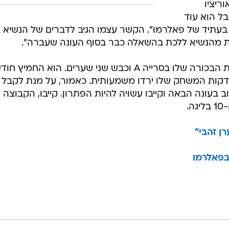
ריציו
בל הוא עוד
בעתיד של פאלרמו". הקשר עצמו הגיב לדברים של הנשיא וצ
שית מהנשיא ללכת בהשאלה כבר בסוף העונה שעברה".
זהבי בן ה-24 רשם 20 הופעות בעונת הבכורה שלו בסרייה A וכבש שני שערים. הוא החמי
דקות המשחק שלו ירדו משמעותית. כאמור, על מנת לקבל י
עונה הבאה וקייבו עשויה להיות הפתרון. קייבו, הקבוצה 
.
רן זהבי"
בפאלרמו