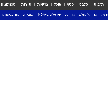
תרבות
סלבס
כסף
אוכל
בריאות
תיירות
טכנולוגיה
ראלי
כדורגל עולמי
כדורסל
ישראלים ב-NBA
תקצירים
עוד בספורט
ליגה אנגלית
ליגת העל
דני אבדיה
מונדיאל 2026
 העל
ליגה ספרדית
דאבל דריבל
NBA
נה
ליגה איטלקית
יורוליג וכדורסל אירופי
טבלאות
ו
ליגה גרמנית
ליגה לאומית
פודקאסטים
ליגה צרפתית
נבחרות ישראל בכדורסל
מסכמים מחזור
שראל
ליגת האלופות
כדורסל נשים
אבא של שבת
ית
הליגה האירופית
מעל הטבעת
דרום אמריקה
סערה בממלכה
טניס
טראש טוק
ספורט אמריקא
פוקר