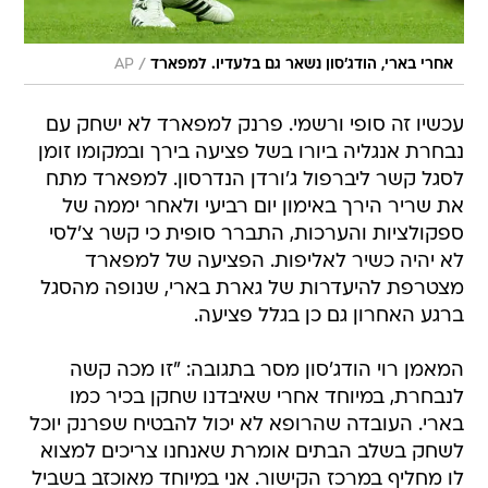
/
אחרי בארי, הודג'סון נשאר גם בלעדיו. למפארד
AP
עכשיו זה סופי ורשמי. פרנק למפארד לא ישחק עם
נבחרת אנגליה ביורו בשל פציעה בירך ובמקומו זומן
לסגל קשר ליברפול ג'ורדן הנדרסון. למפארד מתח
את שריר הירך באימון יום רביעי ולאחר יממה של
ספקולציות והערכות, התברר סופית כי קשר צ'לסי
לא יהיה כשיר לאליפות. הפציעה של למפארד
מצטרפת להיעדרות של גארת בארי, שנופה מהסגל
ברגע האחרון גם כן בגלל פציעה.
המאמן רוי הודג'סון מסר בתגובה: "זו מכה קשה
לנבחרת, במיוחד אחרי שאיבדנו שחקן בכיר כמו
בארי. העובדה שהרופא לא יכול להבטיח שפרנק יוכל
לשחק בשלב הבתים אומרת שאנחנו צריכים למצוא
לו מחליף במרכז הקישור. אני במיוחד מאוכזב בשביל