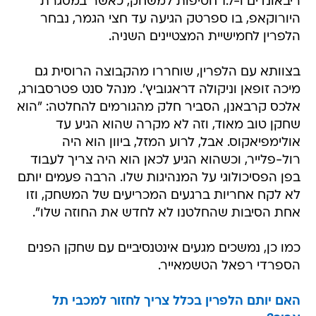
ריבאונדים ו-1.7 חטיפות למשחק, כאשר במסגרת
היורוקאפ, בו ספרטק הגיעה עד חצי הגמר, נבחר
הלפרין לחמישיית המצטיינים השניה.
בצוותא עם הלפרין, שוחררו מהקבוצה הרוסית גם
מיכה זופאן וניקולה דראגוביץ'. מנהל סנט פטרסבורג,
אלכס קרבאנן, הסביר חלק מהגורמים להחלטה: "הוא
שחקן טוב מאוד, וזה לא מקרה שהוא הגיע עד
אולימפיאקוס. אבל, לרוע המזל, ביוון הוא היה
רול-פלייר, וכשהוא הגיע לכאן הוא היה צריך לעבוד
בפן הפסיכולוגי על המנהיגות שלו. הרבה פעמים יותם
לא לקח אחריות ברגעים המכריעים של המשחק, וזו
אחת הסיבות שהחלטנו לא לחדש את החוזה שלו".
כמו כן, נמשכים מגעים אינטנסיביים עם שחקן הפנים
הספרדי רפאל הטשמאייר.
האם יותם הלפרין בכלל צריך לחזור למכבי תל