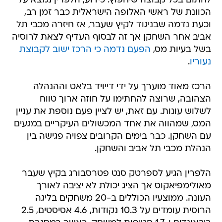
לחתום בכל קבוצה שיחפוץ. כידוע, הלפרין נמצא על
הכוונת של ראשי האלופה הישראלית כבר זמן רב,
וכעת נדמה שבניגוד לקיץ שעבר, אז חיזרה מכבי תל
אביב אחר השחקן אך זה לבסוף העדיף לצאת לרוסיה
בשל בעיות מס,
הפעם נדמה כי הרכז ישוב לקבוצת
נעוריו
.
הרכז מאוד מוערך על ידי דייויד בלאט וההנהלה
הצהובה, שרוצה להחתימו על חוזה ארוך טווח
לשלוש עונות. עם זאת, יש לציין פעם נוספת את עניין
המס, שמהווה את אחד המכשולים העיקריים במגעים
עם השחקן. כבר בימים הקרובים צפויה פגישה בין
הנהלת מכבי תל אביב והשחקן.
הלפרין הגיע לספרטק סנט פטרסבורג בקיץ שעבר
מאולימפיאקוס אך הציג יכולת לא יציבה לאורך
העונה. ממוצעיו הכוללים ב-20 משחקים בליגה
הרוסית עומדים על 10.3 נקודות, 4.6 אסיסטים, 2.5