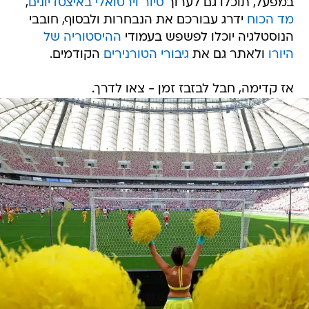
במפעל, תוכלו גם לערוך
סיור וירטואלי באיצטדיונים
,
מד הכוח
ידרג עבורכם את הנבחרות ולבסוף, חובבי
הנוסטלגיה יוכלו לפשפש בעמודי
ההיסטוריה של
היורו
ולאתר גם את
גיבורי הטורנירים
הקודמים.
אז קדימה, חבל לבזבז זמן - צאו לדרך.